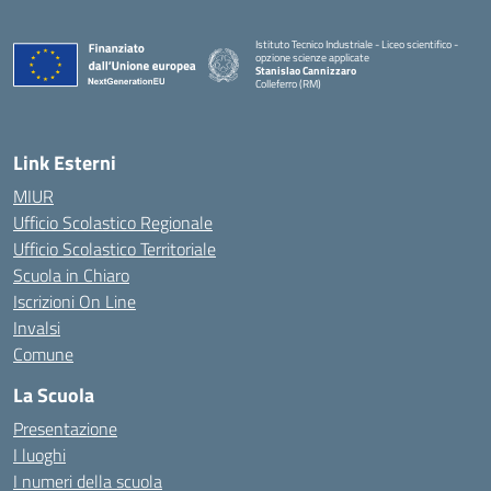
Istituto Tecnico Industriale - Liceo scientifico -
opzione scienze applicate
Stanislao Cannizzaro
Colleferro (RM)
— Visita la pagina iniziale della scuola
Link Esterni
MIUR
Ufficio Scolastico Regionale
Ufficio Scolastico Territoriale
Scuola in Chiaro
Iscrizioni On Line
Invalsi
Comune
La Scuola
Presentazione
I luoghi
I numeri della scuola