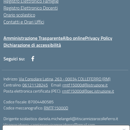
Registro Elettronico Famiglie
Registro Elettronico Docenti
Orario scolastico
Contatti e Orari Uffici
Amministrazione Trasparente
Albo online
Privacy Policy
Dichiarazione di accessibilità
Seguici su:
Indirizzo:
Via Consolare Latina, 263 - 00034 COLLEFERRO (RM)
Centralino:
06121128245
Email:
rmtf15000d@istruzione.it
Posta elettronica certificata (PEC):
rmtf15000d@pec.istruzione.it
Codice fiscale: 87004480585
Codice meccanografico:
RMTF15000D
Dirigente scolastico: daniela.michelangeli@itiscannizzarocolleferro.it
Vicepresidenza: cannizzaro.vicepresidenza@gmail.com