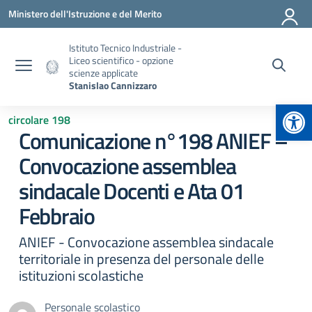
Vai ai contenuti
Vai al menu di navigazione
Vai al footer
Ministero dell'Istruzione e del Merito
Istituto Tecnico Industriale -
Liceo scientifico - opzione
scienze applicate
Stanislao Cannizzaro
Apr
circolare 198
Comunicazione n°198 ANIEF –
Convocazione assemblea
sindacale Docenti e Ata 01
Febbraio
ANIEF - Convocazione assemblea sindacale
territoriale in presenza del personale delle
istituzioni scolastiche
Personale scolastico