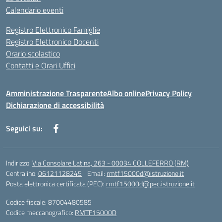
Calendario eventi
Registro Elettronico Famiglie
Registro Elettronico Docenti
Orario scolastico
Contatti e Orari Uffici
Amministrazione Trasparente
Albo online
Privacy Policy
Dichiarazione di accessibilità
Seguici su:
Indirizzo:
Via Consolare Latina, 263 - 00034 COLLEFERRO (RM)
Centralino:
06121128245
Email:
rmtf15000d@istruzione.it
Posta elettronica certificata (PEC):
rmtf15000d@pec.istruzione.it
Codice fiscale: 87004480585
Codice meccanografico:
RMTF15000D