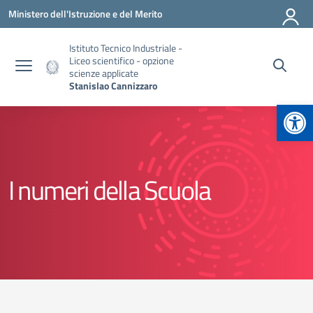
Vai ai contenuti
Vai al menu di navigazione
Vai al footer
Ministero dell'Istruzione e del Merito
Istituto Tecnico Industriale -
Liceo scientifico - opzione
scienze applicate
Stanislao Cannizzaro
Apr
I numeri della Scuola