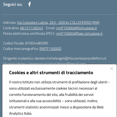
Seguici su:
Indirizzo:
Via Consolare Latina, 263 - 00034 COLLEFERRO (RM)
Centralino:
06121128245
Email:
rmtf15000d@istruzione.it
Posta elettronica certificata (PEC):
rmtf15000d@pec.istruzione.it
Codice fiscale: 87004480585
Codice meccanografico:
RMTF15000D
Dirigente scolastico: daniela.michelangeli@itiscannizzarocolleferro.it
Vicepresidenza: cannizzaro.vicepresidenza@gmail.com
Orientamento: orientamento@itiscannizzarocolleferro.it
Cookies e altri strumenti di tracciamento
//
Supporto piattaforme DDI (creazione account e rigenerazione credenziali)
Il nostro Istituto non utilizza strumenti di profilazione degli utenti -
Google Workspace (Classroom) :
sono utilizzati esclusivamente cookies tecnici necessari al
supporto_gsuite@itiscannizzarocolleferro.it
corretto funzionamento del sito, alla fruibilità dei servizi
Microsoft Office 365 (Teams):
istituzionali e alla sua accessibilità – sono utilizzati, inoltre,
supporto_office365@cannizzaro.onmicrosoft.com
strumenti statistici anonimizzati messi a disposizione da Web
Analytics Italia.