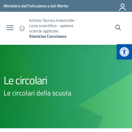
Vai ai contenuti
Vai al menu di navigazione
Vai al footer
Ministero dell'Istruzione e del Merito
Istituto Tecnico Industriale -
Liceo scientifico - opzione
scienze applicate
Stanislao Cannizzaro
Apr
Le circolari
Le circolari della scuola