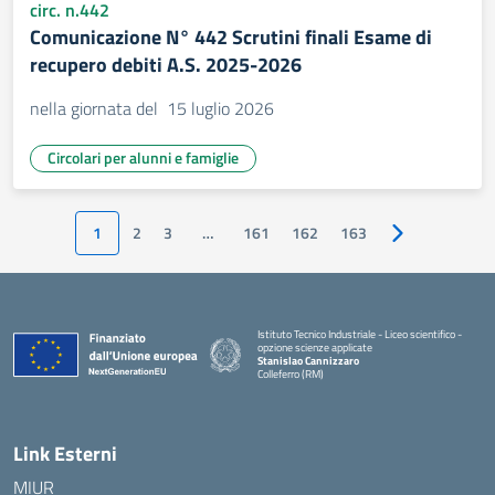
circ. n.442
Comunicazione N° 442 Scrutini finali Esame di
recupero debiti A.S. 2025-2026
nella giornata del 15 luglio 2026
Circolari per alunni e famiglie
1
2
3
…
161
162
163
Pagina success
Istituto Tecnico Industriale - Liceo scientifico -
opzione scienze applicate
Stanislao Cannizzaro
Colleferro (RM)
— Visita la pagina iniziale della scuola
Link Esterni
MIUR