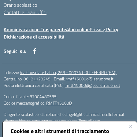
Orario scolastico
Contatti e Orari Uffici
Amministrazione Trasparente
Albo online
Privacy Policy
Dichiarazione di accessibilità
Seguici su:
Indirizzo:
Via Consolare Latina, 263 - 00034 COLLEFERRO (RM)
Centralino:
06121128245
Email:
rmtf15000d@istruzione.it
Posta elettronica certificata (PEC):
rmtf15000d@pec.istruzione.it
Codice fiscale: 87004480585
Codice meccanografico:
RMTF15000D
Dirigente scolastico: daniela.michelangeli@itiscannizzarocolleferro.it
Vicepresidenza: cannizzaro.vicepresidenza@gmail.com
Orientamento: orientamento@itiscannizzarocolleferro.it
Cookies e altri strumenti di tracciamento
//