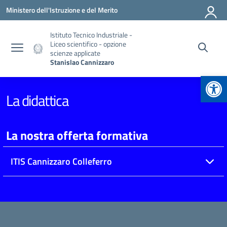
Vai ai contenuti
Vai al menu di navigazione
Vai al footer
Ministero dell'Istruzione e del Merito
Istituto Tecnico Industriale -
Liceo scientifico - opzione
scienze applicate
Stanislao Cannizzaro
Apr
La didattica
La nostra offerta formativa
ITIS Cannizzaro Colleferro