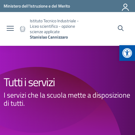
Vai ai contenuti
Vai al menu di navigazione
Vai al footer
Ministero dell'Istruzione e del Merito
Istituto Tecnico Industriale -
Liceo scientifico - opzione
scienze applicate
Stanislao Cannizzaro
Apr
Tutti i servizi
I servizi che la scuola mette a disposizione
di tutti.