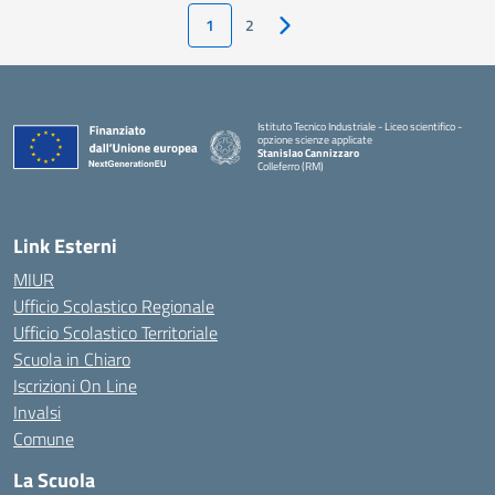
1
2
Pagina successiva
Istituto Tecnico Industriale - Liceo scientifico -
opzione scienze applicate
Stanislao Cannizzaro
Colleferro (RM)
— Visita la pagina iniziale della scuola
Link Esterni
MIUR
Ufficio Scolastico Regionale
Ufficio Scolastico Territoriale
Scuola in Chiaro
Iscrizioni On Line
Invalsi
Comune
La Scuola