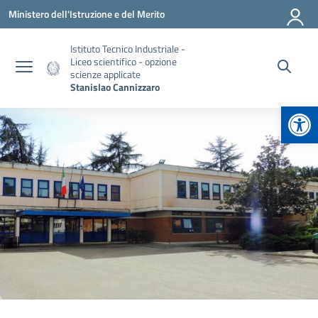
Vai ai contenuti
Vai al menu di navigazione
Vai al footer
Ministero dell'Istruzione e del Merito
Istituto Tecnico Industriale -
Liceo scientifico - opzione
scienze applicate
Stanislao Cannizzaro
Apr