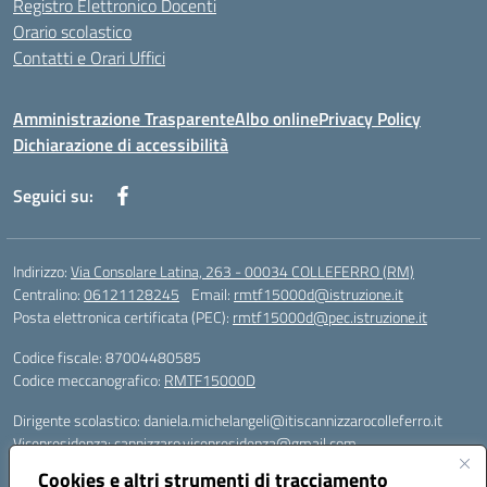
Registro Elettronico Docenti
Orario scolastico
Contatti e Orari Uffici
Amministrazione Trasparente
Albo online
Privacy Policy
Dichiarazione di accessibilità
Seguici su:
Indirizzo:
Via Consolare Latina, 263 - 00034 COLLEFERRO (RM)
Centralino:
06121128245
Email:
rmtf15000d@istruzione.it
Posta elettronica certificata (PEC):
rmtf15000d@pec.istruzione.it
Codice fiscale: 87004480585
Codice meccanografico:
RMTF15000D
Dirigente scolastico: daniela.michelangeli@itiscannizzarocolleferro.it
Vicepresidenza: cannizzaro.vicepresidenza@gmail.com
Orientamento: orientamento@itiscannizzarocolleferro.it
Cookies e altri strumenti di tracciamento