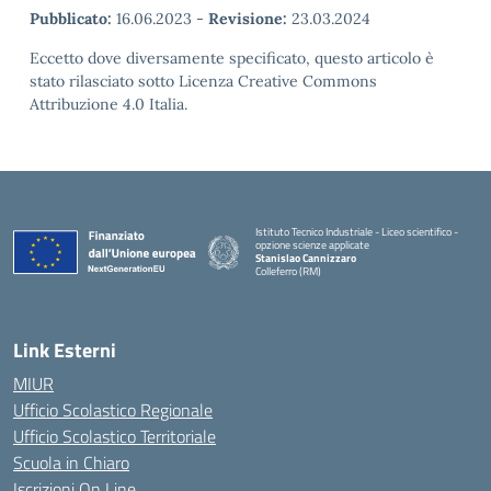
Pubblicato:
16.06.2023
-
Revisione:
23.03.2024
Eccetto dove diversamente specificato, questo articolo è
stato rilasciato sotto Licenza Creative Commons
Attribuzione 4.0 Italia.
Istituto Tecnico Industriale - Liceo scientifico -
opzione scienze applicate
Stanislao Cannizzaro
Colleferro (RM)
— Visita la pagina iniziale della scuola
Link Esterni
MIUR
Ufficio Scolastico Regionale
Ufficio Scolastico Territoriale
Scuola in Chiaro
Iscrizioni On Line