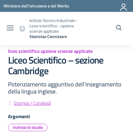
Vai ai contenuti
Vai al menu di navigazione
Vai al footer
Ministero dell'Istruzione e del Merito
Istituto Tecnico Industriale -
Liceo scientifico - opzione
scienze applicate
Stanislao Cannizzaro
liceo scientifico opzione scienze applicate
Liceo Scientifico – sezione
Cambridge
Potenziamento aggiuntivo dell'insegnamento
della lingua Inglese.
Stampa / Condividi
Argomenti
Indirizzi di studio