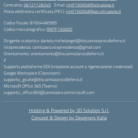
Centralino:
06121128245
Email:
rmtf15000d@istruzione.it
Posta elettronica certificata (PEC):
rmtf15000d@pec.istruzione.it
Codice fiscale: 87004480585
Codice meccanografico:
RMTF15000D
Dirigente scolastico: daniela.michelangeli@itiscannizzarocolleferro.it
Vicepresidenza: cannizzaro.vicepresidenza@gmail.com
Orientamento: orientamento@itiscannizzarocolleferro.it
//
Supporto piattaforme DDI (creazione account e rigenerazione credenziali)
Google Workspace (Classroom) :
supporto_gsuite@itiscannizzarocolleferro.it
Microsoft Office 365 (Teams):
supporto_office365@cannizzaro.onmicrosoft.com
Hosting & Powered by 3D Solution S.r.l.
Concept & Design by Designers Italia