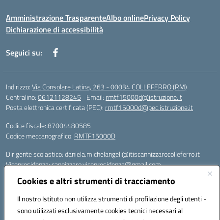
Amministrazione Trasparente
Albo online
Privacy Policy
Dichiarazione di accessibilità
Seguici su:
Indirizzo:
Via Consolare Latina, 263 - 00034 COLLEFERRO (RM)
Centralino:
06121128245
Email:
rmtf15000d@istruzione.it
Posta elettronica certificata (PEC):
rmtf15000d@pec.istruzione.it
Codice fiscale: 87004480585
Codice meccanografico:
RMTF15000D
Dirigente scolastico: daniela.michelangeli@itiscannizzarocolleferro.it
Vicepresidenza: cannizzaro.vicepresidenza@gmail.com
Orientamento: orientamento@itiscannizzarocolleferro.it
Cookies e altri strumenti di tracciamento
//
Supporto piattaforme DDI (creazione account e rigenerazione credenziali)
Il nostro Istituto non utilizza strumenti di profilazione degli utenti -
Google Workspace (Classroom) :
sono utilizzati esclusivamente cookies tecnici necessari al
supporto_gsuite@itiscannizzarocolleferro.it