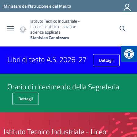
Vai ai contenuti
Vai al menu di navigazione
Vai al footer
Ministero dell'Istruzione e del Merito
Istituto Tecnico Industriale -
Liceo scientifico - opzione
scienze applicate
Stanislao Cannizzaro
Apr
Libri di testo A.S. 2026-27
Dettagli
Orario di ricevimento della Segreteria
Dettagli
Istituto Tecnico Industriale - Liceo