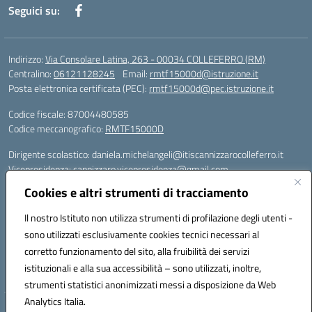
Seguici su:
Indirizzo:
Via Consolare Latina, 263 - 00034 COLLEFERRO (RM)
Centralino:
06121128245
Email:
rmtf15000d@istruzione.it
Posta elettronica certificata (PEC):
rmtf15000d@pec.istruzione.it
Codice fiscale: 87004480585
Codice meccanografico:
RMTF15000D
Dirigente scolastico: daniela.michelangeli@itiscannizzarocolleferro.it
Vicepresidenza: cannizzaro.vicepresidenza@gmail.com
Orientamento: orientamento@itiscannizzarocolleferro.it
Cookies e altri strumenti di tracciamento
//
Supporto piattaforme DDI (creazione account e rigenerazione credenziali)
Il nostro Istituto non utilizza strumenti di profilazione degli utenti -
Google Workspace (Classroom) :
sono utilizzati esclusivamente cookies tecnici necessari al
supporto_gsuite@itiscannizzarocolleferro.it
corretto funzionamento del sito, alla fruibilità dei servizi
Microsoft Office 365 (Teams):
istituzionali e alla sua accessibilità – sono utilizzati, inoltre,
supporto_office365@cannizzaro.onmicrosoft.com
strumenti statistici anonimizzati messi a disposizione da Web
Analytics Italia.