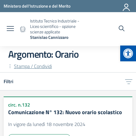
Vai ai contenuti
Vai al menu di navigazione
Vai al footer
Ministero dell'Istruzione e del Merito
Istituto Tecnico Industriale -
Liceo scientifico - opzione
scienze applicate
Stanislao Cannizzaro
Apr
Argomento: Orario
Stampa / Condividi
Filtri
circ. n.132
Comunicazione N° 132: Nuovo orario scolastico
In vigore da lunedì 18 novembre 2024