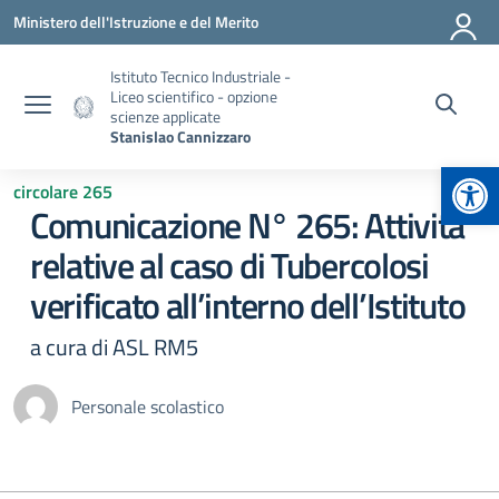
Vai ai contenuti
Vai al menu di navigazione
Vai al footer
Ministero dell'Istruzione e del Merito
Istituto Tecnico Industriale -
Liceo scientifico - opzione
scienze applicate
Stanislao Cannizzaro
Apr
circolare 265
Comunicazione N° 265: Attività
relative al caso di Tubercolosi
verificato all’interno dell’Istituto
a cura di ASL RM5
Personale scolastico