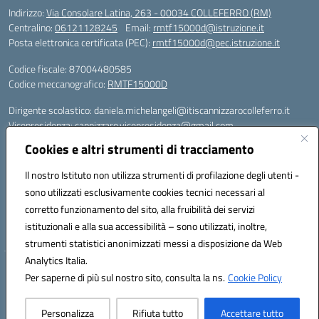
Indirizzo:
Via Consolare Latina, 263 - 00034 COLLEFERRO (RM)
Centralino:
06121128245
Email:
rmtf15000d@istruzione.it
Posta elettronica certificata (PEC):
rmtf15000d@pec.istruzione.it
Codice fiscale: 87004480585
Codice meccanografico:
RMTF15000D
Dirigente scolastico: daniela.michelangeli@itiscannizzarocolleferro.it
Vicepresidenza: cannizzaro.vicepresidenza@gmail.com
Orientamento: orientamento@itiscannizzarocolleferro.it
Cookies e altri strumenti di tracciamento
//
Supporto piattaforme DDI (creazione account e rigenerazione credenziali)
Il nostro Istituto non utilizza strumenti di profilazione degli utenti -
Google Workspace (Classroom) :
sono utilizzati esclusivamente cookies tecnici necessari al
supporto_gsuite@itiscannizzarocolleferro.it
corretto funzionamento del sito, alla fruibilità dei servizi
Microsoft Office 365 (Teams):
istituzionali e alla sua accessibilità – sono utilizzati, inoltre,
supporto_office365@cannizzaro.onmicrosoft.com
strumenti statistici anonimizzati messi a disposizione da Web
Analytics Italia.
Hosting & Powered by 3D Solution S.r.l.
Per saperne di più sul nostro sito, consulta la ns.
Cookie Policy
Concept & Design by Designers Italia
Personalizza
Rifiuta tutto
Accettare tutto