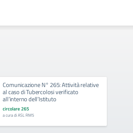
Comunicazione N° 265: Attività relative
Comu
al caso di Tubercolosi verificato
Univ
all’interno dell’Istituto
circo
mercol
circolare 265
a cura di ASL RM5