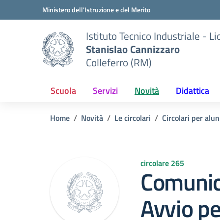
Vai ai contenuti
Vai al menu di navigazione
Vai al footer
Ministero dell'Istruzione e del Merito
Istituto Tecnico Industriale - L
Stanislao Cannizzaro
Colleferro (RM)
Scuola
Servizi
Novità
Didattica
Home
Novità
Le circolari
Circolari per alun
circolare 265
Comunic
Avvio p