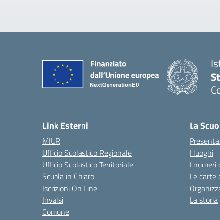
Is
S
Co
— 
Link Esterni
La Scuo
MIUR
Presenta
Ufficio Scolastico Regionale
I luoghi
Ufficio Scolastico Territoriale
I numeri 
Scuola in Chiaro
Le carte 
Iscrizioni On Line
Organizz
Invalsi
La storia
Comune