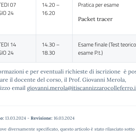
EDI 07
14.20 –
Pratica per esame
IO 24
16.20
Packet tracer
EDI 14
14.30 –
Esame finale (Test teorico
IO 24
18.30
esame P.t.)
ormazioni e per eventuali richieste di iscrizione è pos
are il docente del corso, il Prof. Giovanni Merola,
irizzo email
giovanni.merola@itiscannizzarocolleferro.i
o:
13.03.2024
-
Revisione:
16.03.2024
ove diversamente specificato, questo articolo è stato rilasciato sott