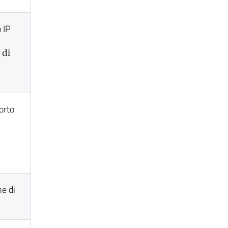
 IP
 di
porto
ne di