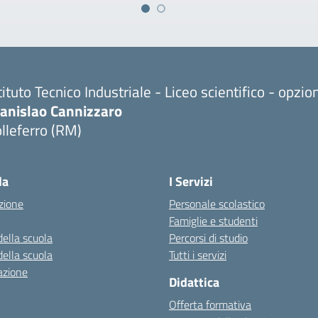
tituto Tecnico Industriale - Liceo scientifico - opzi
tanislao Cannizzaro
lleferro (RM)
Visita la pagina iniziale della scuola
la
I Servizi
zione
Personale scolastico
Famiglie e studenti
della scuola
Percorsi di studio
della scuola
Tutti i servizi
azione
Didattica
Offerta formativa