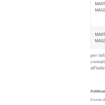
MART
MAGG
MART
MAGG
per inf
contatt
all’ind
Pubblicat
Eccetto d