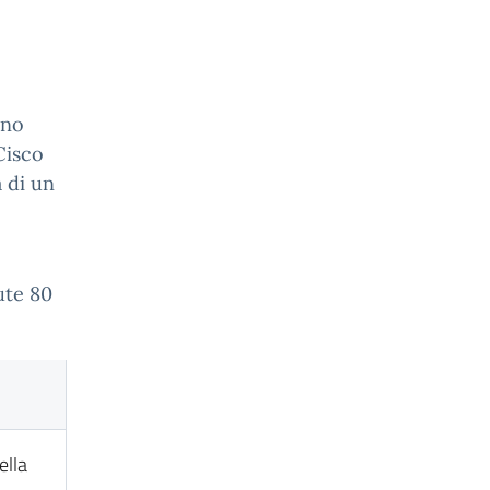
ono
Cisco
 di un
e
ute 80
ella