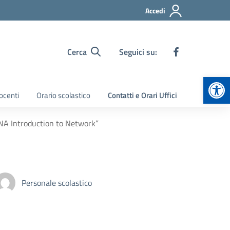
Accedi
Cerca
Seguici su:
Apr
ocenti
Orario scolastico
Contatti e Orari Uffici
NA Introduction to Network”
Personale scolastico