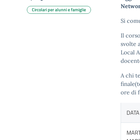
Networ
Circolari per alunni e famiglie
Si com
Il cors
svolte 
Local A
docente
A chi t
finale(
ore di
DATA
MART