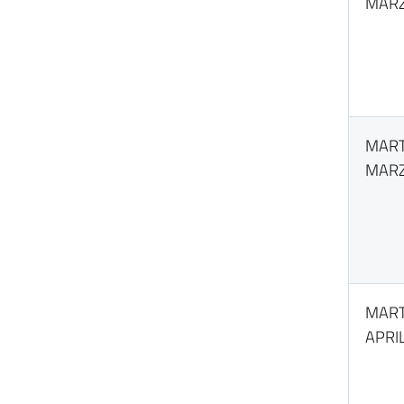
MARZ
MART
MARZ
MART
APRI