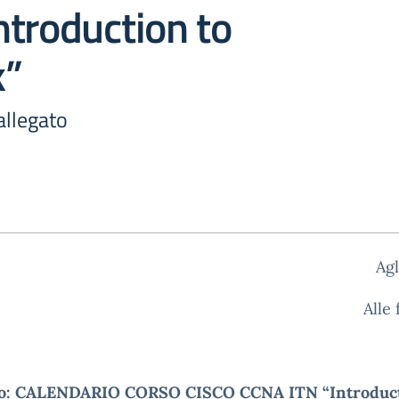
troduction to
k”
allegato
Agl
Alle 
o: CALENDARIO CORSO CISCO CCNA ITN “Introduct