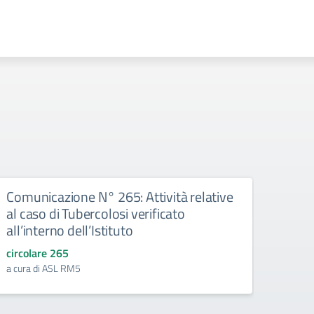
Comunicazione N° 265: Attività relative
Comu
al caso di Tubercolosi verificato
PCTO
all’interno dell’Istituto
circo
Vedi ca
circolare 265
a cura di ASL RM5