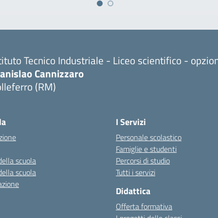
tituto Tecnico Industriale - Liceo scientifico - opzi
tanislao Cannizzaro
lleferro (RM)
Visita la pagina iniziale della scuola
la
I Servizi
zione
Personale scolastico
Famiglie e studenti
della scuola
Percorsi di studio
della scuola
Tutti i servizi
azione
Didattica
Offerta formativa