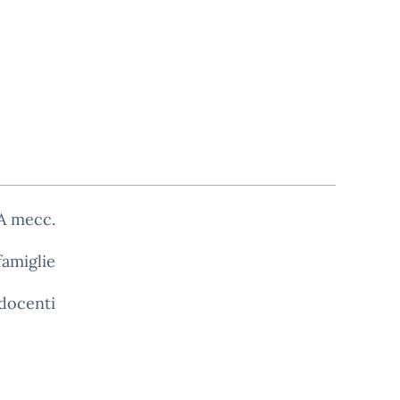
4A mecc.
famiglie
 docenti