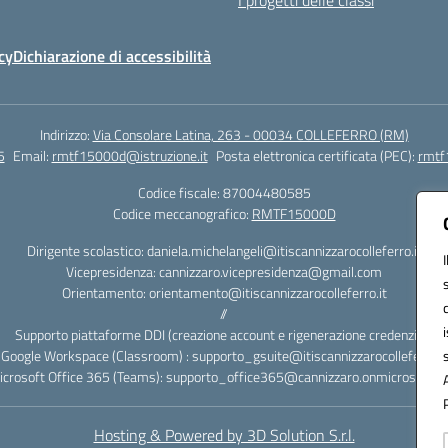
I progetti delle classi
cy
Dichiarazione di accessibilità
Indirizzo:
Via Consolare Latina, 263 - 00034 COLLEFERRO (RM)
5
Email:
rmtf15000d@istruzione.it
Posta elettronica certificata (PEC):
rmtf
Codice fiscale: 87004480585
Codice meccanografico:
RMTF15000D
Dirigente scolastico: daniela.michelangeli@itiscannizzarocolleferro.it
Vicepresidenza: cannizzaro.vicepresidenza@gmail.com
Orientamento: orientamento@itiscannizzarocolleferro.it
//
Supporto piattaforme DDI (creazione account e rigenerazione credenziali)
Google Workspace (Classroom) : supporto_gsuite@itiscannizzarocolleferro.it
icrosoft Office 365 (Teams): supporto_office365@cannizzaro.onmicrosoft.c
Hosting & Powered by 3D Solution S.r.l.