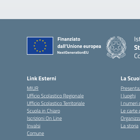
Is
S
Co
— 
Link Esterni
La Scuo
MIUR
Presenta
Ufficio Scolastico Regionale
I luoghi
Ufficio Scolastico Territoriale
I numeri 
Scuola in Chiaro
Le carte 
Iscrizioni On Line
Organizz
Invalsi
La storia
Comune