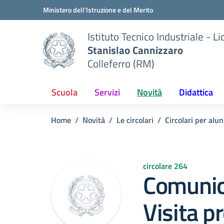
Vai ai contenuti
Vai al menu di navigazione
Vai al footer
Ministero dell'Istruzione e del Merito
Istituto Tecnico Industriale - L
Stanislao Cannizzaro
Colleferro (RM)
Scuola
Servizi
Novità
Didattica
Home
Novità
Le circolari
Circolari per alun
circolare 264
Comunic
Visita p