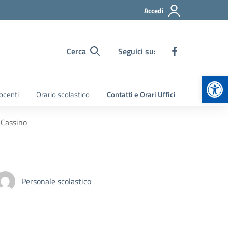
Accedi
Cerca
Seguici su:
Apr
ocenti
Orario scolastico
Contatti e Orari Uffici
 Cassino
Personale scolastico