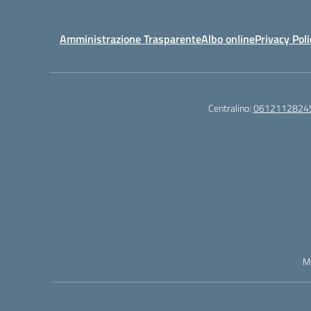
Amministrazione Trasparente
Albo online
Privacy Poli
Centralino:
0612112824
M