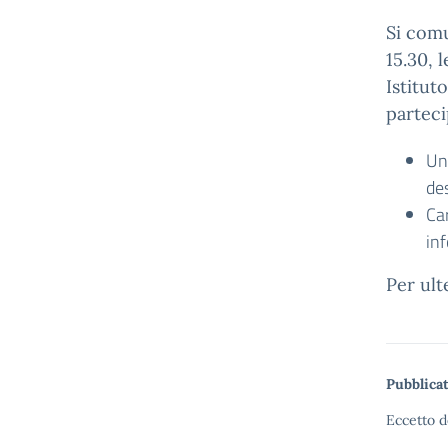
Si comu
15.30, 
Istitut
parteci
Un
des
Car
inf
Per ult
Pubblicat
Eccetto d