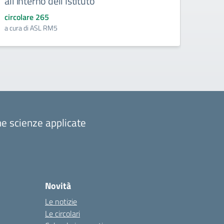
all’interno dell’Istituto
circo
Vedi ca
circolare 265
a cura di ASL RM5
one scienze applicate
Novità
Le notizie
Le circolari