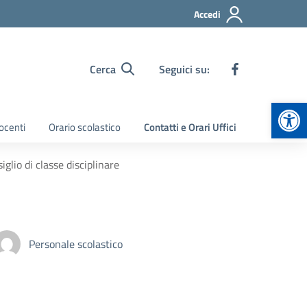
Accedi
Cerca
Seguici su:
Apr
ocenti
Orario scolastico
Contatti e Orari Uffici
lio di classe disciplinare
Personale scolastico