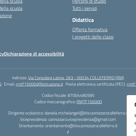
della scuola
Percorsi di studio
della scuola
Tutti i servizi
azione
Didattica
Offerta formativa
I progetti delle classi
cy
Dichiarazione di accessibilità
Indirizzo:
Via Consolare Latina, 263 - 00034 COLLEFERRO (RM)
5
Email:
rmtf15000d@istruzione.it
Posta elettronica certificata (PEC):
rmtf
Codice fiscale: 87004480585
Codice meccanografico:
RMTF15000D
Dirigente scolastico: daniela.michelangeli@itiscannizzarocolleferro.it
Vicepresidenza: cannizzaro.vicepresidenza@gmail.com
Orientamento: orientamento@itiscannizzarocolleferro.it
//