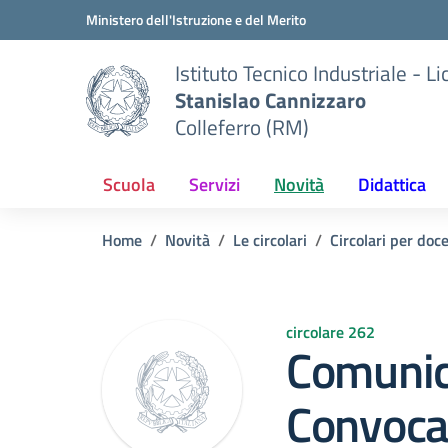
Vai ai contenuti
Vai al menu di navigazione
Vai al footer
Ministero dell'Istruzione e del Merito
Istituto Tecnico Industriale - L
Stanislao Cannizzaro
Colleferro (RM)
Scuola
Servizi
Novità
Didattica
Home
Novità
Le circolari
Circolari per doc
circolare 262
Comunic
Convoca