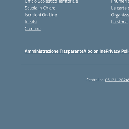
Ufficio Scolastico Territoriale
I numeri 
Scuola in Chiaro
Le carte 
Iscrizioni On Line
Organizz
Invalsi
La storia
Comune
Amministrazione Trasparente
Albo online
Privacy Poli
Centralino:
0612112824