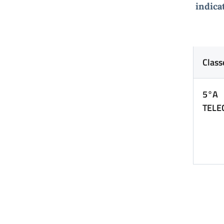
indicat
Class
5°A
TELE