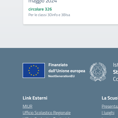
maggio 2024
circolare 326
Per le classi 3Dinfo e 3Blsa
Is
S
Co
— 
Link Esterni
La Scuo
MIUR
Presenta
Ufficio Scolastico Regionale
I luoghi