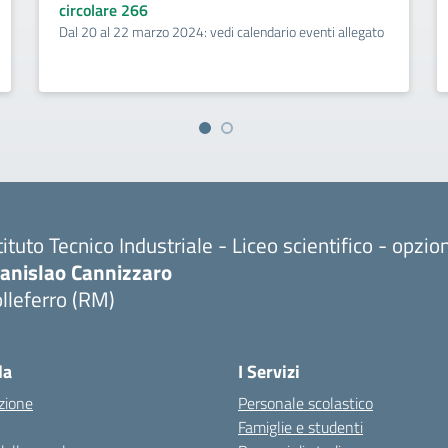
circolare 266
Dal 20 al 22 marzo 2024: vedi calendario eventi allegato
tituto Tecnico Industriale - Liceo scientifico - opzi
tanislao Cannizzaro
lleferro (RM)
Visita la pagina iniziale della scuola
la
I Servizi
zione
Personale scolastico
Famiglie e studenti