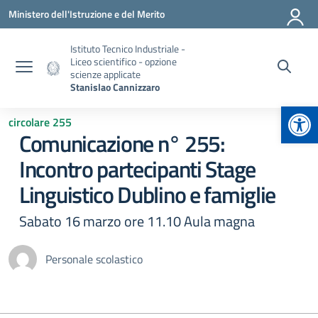
Vai ai contenuti
Vai al menu di navigazione
Vai al footer
Ministero dell'Istruzione e del Merito
Istituto Tecnico Industriale -
Liceo scientifico - opzione
scienze applicate
Stanislao Cannizzaro
Apr
circolare 255
Comunicazione n° 255:
Incontro partecipanti Stage
Linguistico Dublino e famiglie
Sabato 16 marzo ore 11.10 Aula magna
Personale scolastico