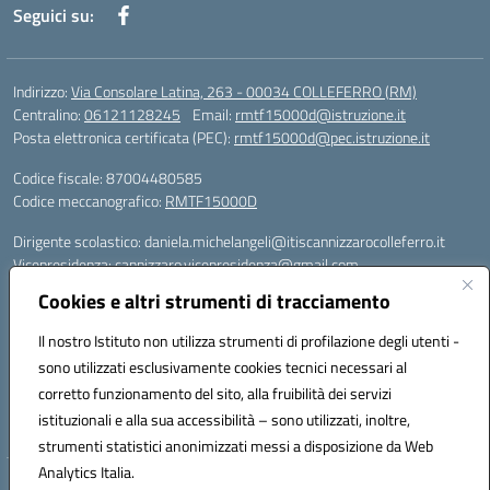
Seguici su:
Indirizzo:
Via Consolare Latina, 263 - 00034 COLLEFERRO (RM)
Centralino:
06121128245
Email:
rmtf15000d@istruzione.it
Posta elettronica certificata (PEC):
rmtf15000d@pec.istruzione.it
Codice fiscale: 87004480585
Codice meccanografico:
RMTF15000D
Dirigente scolastico: daniela.michelangeli@itiscannizzarocolleferro.it
Vicepresidenza: cannizzaro.vicepresidenza@gmail.com
Orientamento: orientamento@itiscannizzarocolleferro.it
Cookies e altri strumenti di tracciamento
//
Supporto piattaforme DDI (creazione account e rigenerazione credenziali)
Il nostro Istituto non utilizza strumenti di profilazione degli utenti -
Google Workspace (Classroom) :
sono utilizzati esclusivamente cookies tecnici necessari al
supporto_gsuite@itiscannizzarocolleferro.it
corretto funzionamento del sito, alla fruibilità dei servizi
Microsoft Office 365 (Teams):
istituzionali e alla sua accessibilità – sono utilizzati, inoltre,
supporto_office365@cannizzaro.onmicrosoft.com
strumenti statistici anonimizzati messi a disposizione da Web
Analytics Italia.
Hosting & Powered by 3D Solution S.r.l.