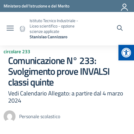
Vai ai contenuti
Vai al menu di navigazione
Vai al footer
Ministero dell'Istruzione e del Merito
Istituto Tecnico Industriale -
Liceo scientifico - opzione
scienze applicate
Stanislao Cannizzaro
Apr
circolare 233
Comunicazione N° 233:
Svolgimento prove INVALSI
classi quinte
Vedi Calendario Allegato: a partire dal 4 marzo
2024
Personale scolastico