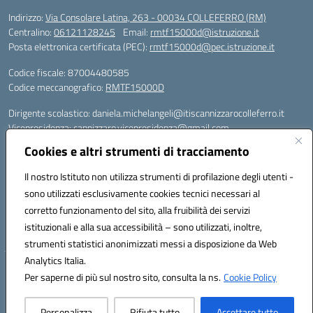
Indirizzo:
Via Consolare Latina, 263 - 00034 COLLEFERRO (RM)
Centralino:
06121128245
Email:
rmtf15000d@istruzione.it
Posta elettronica certificata (PEC):
rmtf15000d@pec.istruzione.it
Codice fiscale: 87004480585
Codice meccanografico:
RMTF15000D
Dirigente scolastico: daniela.michelangeli@itiscannizzarocolleferro.it
Vicepresidenza: cannizzaro.vicepresidenza@gmail.com
Orientamento: orientamento@itiscannizzarocolleferro.it
Cookies e altri strumenti di tracciamento
//
Supporto piattaforme DDI (creazione account e rigenerazione credenziali)
Il nostro Istituto non utilizza strumenti di profilazione degli utenti -
Google Workspace (Classroom) :
sono utilizzati esclusivamente cookies tecnici necessari al
supporto_gsuite@itiscannizzarocolleferro.it
corretto funzionamento del sito, alla fruibilità dei servizi
Microsoft Office 365 (Teams):
istituzionali e alla sua accessibilità – sono utilizzati, inoltre,
supporto_office365@cannizzaro.onmicrosoft.com
strumenti statistici anonimizzati messi a disposizione da Web
Analytics Italia.
Hosting & Powered by 3D Solution S.r.l.
Per saperne di più sul nostro sito, consulta la ns.
Cookie Policy
Concept & Design by Designers Italia
Personalizza
Rifiuta tutto
Accettare tutto