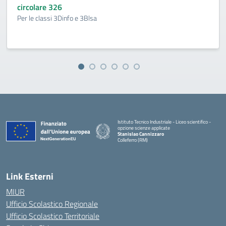
circolare 326
Per le classi 3Dinfo e 3Blsa
Istituto Tecnico Industriale - Liceo scientifico -
opzione scienze applicate
Stanislao Cannizzaro
Colleferro (RM)
— Visita la pagina iniziale della scuola
Link Esterni
MIUR
Ufficio Scolastico Regionale
Ufficio Scolastico Territoriale