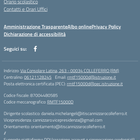
Orario scolastico
Contatti e Orari Uffici
Amministrazione Trasparente
Albo online
Privacy Policy
Dichiarazione di accessibilità
Seguici su:
Indirizzo:
Via Consolare Latina, 263 - 00034 COLLEFERRO (RM)
Centralino:
06121128245
Email:
rmtf15000d@istruzione.it
Posta elettronica certificata (PEC):
rmtf15000d@pec.istruzione.it
Codice fiscale: 87004480585
Codice meccanografico:
RMTF15000D
Dirigente scolastico: daniela.michelangeli@itiscannizzarocolleferro.it
Vicepresidenza: cannizzaro.vicepresidenza@gmail.com
Orientamento: orientamento@itiscannizzarocolleferro.it
//
Supporto piattaforme DDI (creazione account e rigenerazione credenziali)