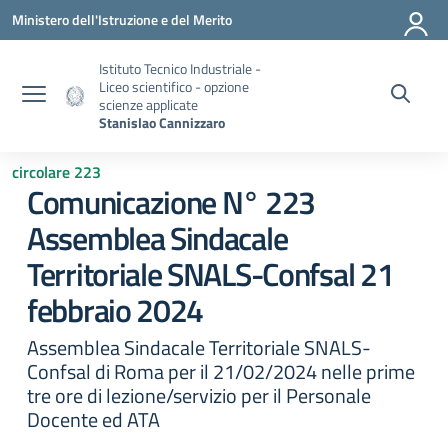
Vai ai contenuti
Vai al menu di navigazione
Vai al footer
Ministero dell'Istruzione e del Merito
Istituto Tecnico Industriale -
Liceo scientifico - opzione
scienze applicate
Stanislao Cannizzaro
circolare 223
Comunicazione N° 223
Assemblea Sindacale
Territoriale SNALS-Confsal 21
febbraio 2024
Assemblea Sindacale Territoriale SNALS-
Confsal di Roma per il 21/02/2024 nelle prime
tre ore di lezione/servizio per il Personale
Docente ed ATA