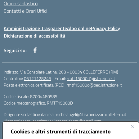
Orario scolastico
Contatti e Orari Uffici
Amministrazione Trasparente
Albo online
Privacy Policy
Dichiarazione di accessibilità
Seguici su:
Indirizzo:
Via Consolare Latina, 263 - 00034 COLLEFERRO (RM)
Centralino:
06121128245
Email:
rmtf15000d@istruzione.it
Posta elettronica certificata (PEC):
rmtf15000d@pec.istruzione.it
Codice fiscale: 87004480585
Codice meccanografico:
RMTF15000D
Dirigente scolastico: daniela.michelangeli@itiscannizzarocolleferro.it
Vicepresidenza: cannizzaro.vicepresidenza@gmail.com
Orientamento: orientamento@itiscannizzarocolleferro.it
Cookies e altri strumenti di tracciamento
//