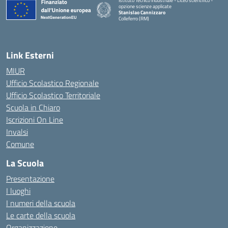
Istituto Tecnico Industriale - Liceo scientifico -
opzione scienze applicate
Stanislao Cannizzaro
Colleferro (RM)
— Visita la pagina iniziale della scuola
Link Esterni
MIUR
Ufficio Scolastico Regionale
Ufficio Scolastico Territoriale
Scuola in Chiaro
Iscrizioni On Line
Invalsi
Comune
La Scuola
Presentazione
I luoghi
I numeri della scuola
Le carte della scuola
Organizzazione