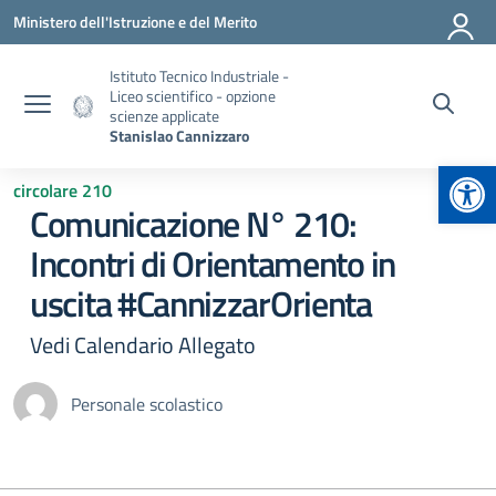
Vai ai contenuti
Vai al menu di navigazione
Vai al footer
Ministero dell'Istruzione e del Merito
Istituto Tecnico Industriale -
Liceo scientifico - opzione
scienze applicate
Stanislao Cannizzaro
Apr
circolare 210
Comunicazione N° 210:
Incontri di Orientamento in
uscita #CannizzarOrienta
Vedi Calendario Allegato
Personale scolastico