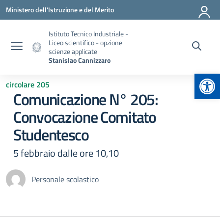
Vai ai contenuti
Vai al menu di navigazione
Vai al footer
Ministero dell'Istruzione e del Merito
Istituto Tecnico Industriale -
Liceo scientifico - opzione
scienze applicate
Stanislao Cannizzaro
Apr
circolare 205
Comunicazione N° 205:
Convocazione Comitato
Studentesco
5 febbraio dalle ore 10,10
Personale scolastico