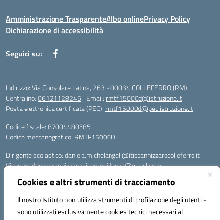
Amministrazione Trasparente
Albo online
Privacy Policy
Dichiarazione di accessibilità
Seguici su:
Indirizzo:
Via Consolare Latina, 263 - 00034 COLLEFERRO (RM)
Centralino:
06121128245
Email:
rmtf15000d@istruzione.it
Posta elettronica certificata (PEC):
rmtf15000d@pec.istruzione.it
Codice fiscale: 87004480585
Codice meccanografico:
RMTF15000D
Dirigente scolastico: daniela.michelangeli@itiscannizzarocolleferro.it
Vicepresidenza: cannizzaro.vicepresidenza@gmail.com
Orientamento: orientamento@itiscannizzarocolleferro.it
Cookies e altri strumenti di tracciamento
//
Supporto piattaforme DDI (creazione account e rigenerazione credenziali)
Il nostro Istituto non utilizza strumenti di profilazione degli utenti -
Google Workspace (Classroom) :
sono utilizzati esclusivamente cookies tecnici necessari al
supporto_gsuite@itiscannizzarocolleferro.it