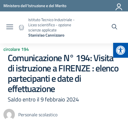
Vai ai contenuti
Vai al menu di navigazione
Vai al footer
Ministero dell'Istruzione e del Merito
Istituto Tecnico Industriale -
Liceo scientifico - opzione
scienze applicate
Stanislao Cannizzaro
Apr
circolare 194
Comunicazione N° 194: Visita
di istruzione a FIRENZE : elenco
partecipanti e date di
effettuazione
Saldo entro il 9 febbraio 2024
Personale scolastico