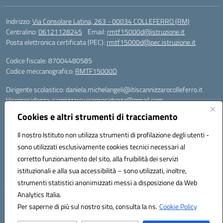
Indirizzo:
Via Consolare Latina, 263 - 00034 COLLEFERRO (RM)
Centralino:
06121128245
Email:
rmtf15000d@istruzione.it
Posta elettronica certificata (PEC):
rmtf15000d@pec.istruzione.it
Codice fiscale: 87004480585
Codice meccanografico:
RMTF15000D
Dirigente scolastico: daniela.michelangeli@itiscannizzarocolleferro.it
Vicepresidenza: cannizzaro.vicepresidenza@gmail.com
Orientamento: orientamento@itiscannizzarocolleferro.it
Cookies e altri strumenti di tracciamento
//
Supporto piattaforme DDI (creazione account e rigenerazione credenziali)
Il nostro Istituto non utilizza strumenti di profilazione degli utenti -
Google Workspace (Classroom) :
sono utilizzati esclusivamente cookies tecnici necessari al
supporto_gsuite@itiscannizzarocolleferro.it
corretto funzionamento del sito, alla fruibilità dei servizi
Microsoft Office 365 (Teams):
istituzionali e alla sua accessibilità – sono utilizzati, inoltre,
supporto_office365@cannizzaro.onmicrosoft.com
strumenti statistici anonimizzati messi a disposizione da Web
Analytics Italia.
Hosting & Powered by 3D Solution S.r.l.
Per saperne di più sul nostro sito, consulta la ns.
Cookie Policy
Concept & Design by Designers Italia