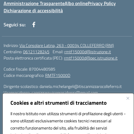
Amministrazione Trasparente
Albo online
Privacy Policy
Dichiarazione di accessibilità
Seguici su:
Indirizzo:
Via Consolare Latina, 263 - 00034 COLLEFERRO (RM)
Centralino:
06121128245
Email:
rmtf15000d@istruzione.it
Posta elettronica certificata (PEC):
rmtf15000d@pec.istruzione.it
Codice fiscale: 87004480585
Codice meccanografico:
RMTF15000D
Dirigente scolastico: daniela.michelangeli@itiscannizzarocolleferro.it
Vicepresidenza: cannizzaro.vicepresidenza@gmail.com
Orientamento: orientamento@itiscannizzarocolleferro.it
Cookies e altri strumenti di tracciamento
//
Supporto piattaforme DDI (creazione account e rigenerazione credenziali)
Il nostro Istituto non utilizza strumenti di profilazione degli utenti -
Google Workspace (Classroom) :
sono utilizzati esclusivamente cookies tecnici necessari al
supporto_gsuite@itiscannizzarocolleferro.it
corretto funzionamento del sito, alla fruibilità dei servizi
Microsoft Office 365 (Teams):