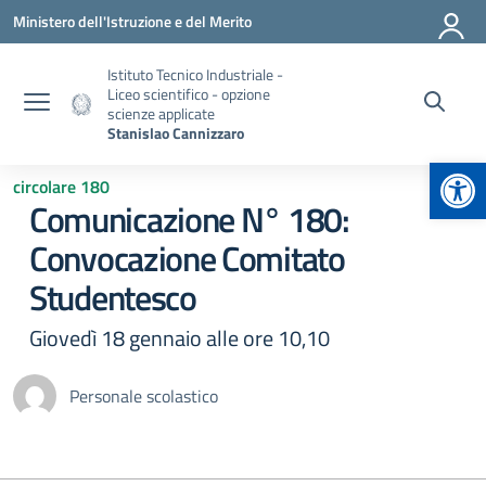
Vai ai contenuti
Vai al menu di navigazione
Vai al footer
Ministero dell'Istruzione e del Merito
Istituto Tecnico Industriale -
Liceo scientifico - opzione
scienze applicate
Stanislao Cannizzaro
Apr
circolare 180
Comunicazione N° 180:
Convocazione Comitato
Studentesco
Giovedì 18 gennaio alle ore 10,10
Personale scolastico