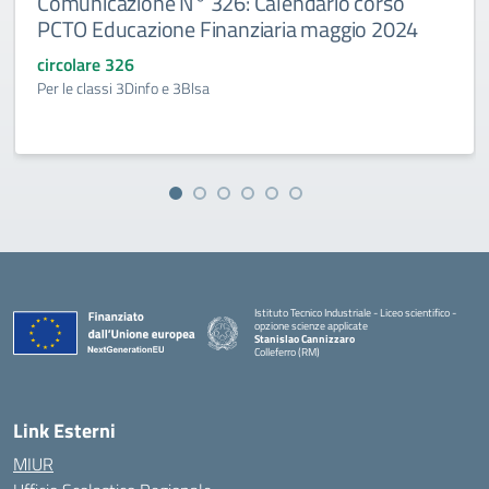
Comunicazione N° 326: Calendario corso
PCTO Educazione Finanziaria maggio 2024
circolare 326
Per le classi 3Dinfo e 3Blsa
Istituto Tecnico Industriale - Liceo scientifico -
opzione scienze applicate
Stanislao Cannizzaro
Colleferro (RM)
— Visita la pagina iniziale della scuola
Link Esterni
MIUR