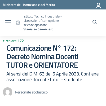
Vai ai contenuti
Vai al menu di navigazione
Vai al footer
Ministero dell'Istruzione e del Merito
Istituto Tecnico Industriale -
Liceo scientifico - opzione
scienze applicate
Stanislao Cannizzaro
circolare 172
Comunicazione N° 172:
Decreto Nomina Docenti
TUTOR e ORIENTATORE
Ai sensi del D.M. 63 del 5 Aprile 2023. Contiene
associazione docente tutor - studente
Personale scolastico