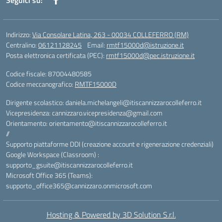
Seguici su:
Indirizzo:
Via Consolare Latina, 263 - 00034 COLLEFERRO (RM)
Centralino:
06121128245
Email:
rmtf15000d@istruzione.it
Posta elettronica certificata (PEC):
rmtf15000d@pec.istruzione.it
Codice fiscale: 87004480585
Codice meccanografico:
RMTF15000D
Dirigente scolastico: daniela.michelangeli@itiscannizzarocolleferro.it
Vicepresidenza: cannizzaro.vicepresidenza@gmail.com
Orientamento: orientamento@itiscannizzarocolleferro.it
//
Supporto piattaforme DDI (creazione account e rigenerazione credenziali)
Google Workspace (Classroom) :
supporto_gsuite@itiscannizzarocolleferro.it
Microsoft Office 365 (Teams):
supporto_office365@cannizzaro.onmicrosoft.com
Hosting & Powered by 3D Solution S.r.l.