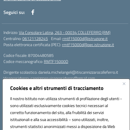
Seguici su:
Indirizzo:
Via Consolare Latina, 263 - 00034 COLLEFERRO (RM)
Centralino:
06121128245
Email:
rmtf15000d@istruzione.it
Posta elettronica certificata (PEC):
rmtf15000d@pec.istruzione.it
Codice fiscale: 87004480585
Codice meccanografico:
RMTF15000D
Dirigente scolastico: daniela.michelangeli@itiscannizzarocolleferro.it
Vicepresidenza: cannizzaro.vicepresidenza@gmail.com
Orientamento: orientamento@itiscannizzarocolleferro.it
Cookies e altri strumenti di tracciamento
//
Supporto piattaforme DDI (creazione account e rigenerazione credenziali)
Il nostro Istituto non utilizza strumenti di profilazione degli utenti -
Google Workspace (Classroom) :
sono utilizzati esclusivamente cookies tecnici necessari al
supporto_gsuite@itiscannizzarocolleferro.it
corretto funzionamento del sito, alla fruibilità dei servizi
Microsoft Office 365 (Teams):
istituzionali e alla sua accessibilità – sono utilizzati, inoltre,
supporto_office365@cannizzaro.onmicrosoft.com
strumenti statistici anonimizzati messi a disposizione da Web