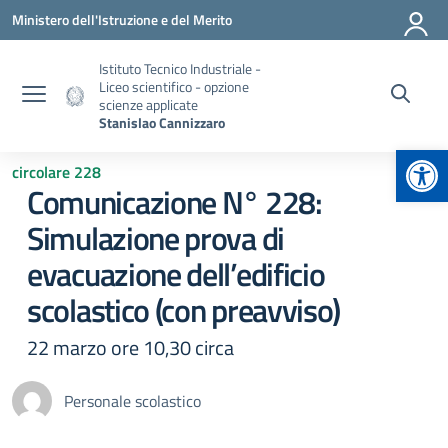
Vai ai contenuti
Vai al menu di navigazione
Vai al footer
Ministero dell'Istruzione e del Merito
Istituto Tecnico Industriale -
Liceo scientifico - opzione
scienze applicate
Stanislao Cannizzaro
Apr
circolare 228
Comunicazione N° 228:
Simulazione prova di
evacuazione dell’edificio
scolastico (con preavviso)
22 marzo ore 10,30 circa
Personale scolastico