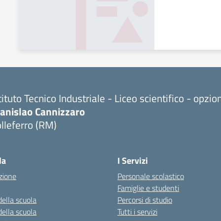
tituto Tecnico Industriale - Liceo scientifico - opzi
tanislao Cannizzaro
lleferro (RM)
Visita la pagina iniziale della scuola
la
I Servizi
zione
Personale scolastico
Famiglie e studenti
della scuola
Percorsi di studio
della scuola
Tutti i servizi