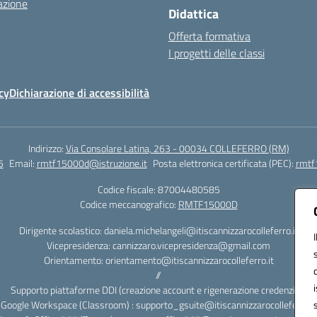
azione
Didattica
Offerta formativa
I progetti delle classi
cy
Dichiarazione di accessibilità
Indirizzo:
Via Consolare Latina, 263 - 00034 COLLEFERRO (RM)
5
Email:
rmtf15000d@istruzione.it
Posta elettronica certificata (PEC):
rmtf
Codice fiscale: 87004480585
Codice meccanografico:
RMTF15000D
Dirigente scolastico: daniela.michelangeli@itiscannizzarocolleferro.it
Vicepresidenza: cannizzaro.vicepresidenza@gmail.com
Orientamento: orientamento@itiscannizzarocolleferro.it
//
Supporto piattaforme DDI (creazione account e rigenerazione credenziali)
Google Workspace (Classroom) : supporto_gsuite@itiscannizzarocolleferro.it