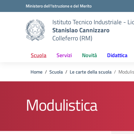
Vai ai contenuti
Vai al menu di navigazione
Vai al footer
Ministero dell'Istruzione e del Merito
Istituto Tecnico Industriale - L
Stanislao Cannizzaro
Colleferro (RM)
Scuola
Servizi
Novità
Didattica
Home
Scuola
Le carte della scuola
Modulis
Modulistica