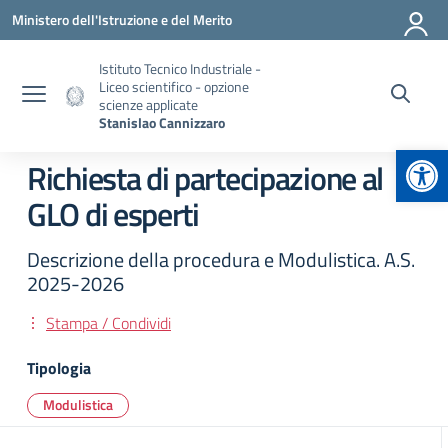
Vai ai contenuti
Vai al menu di navigazione
Vai al footer
Ministero dell'Istruzione e del Merito
Istituto Tecnico Industriale -
Liceo scientifico - opzione
scienze applicate
Stanislao Cannizzaro
Apr
Richiesta di partecipazione al
GLO di esperti
Descrizione della procedura e Modulistica. A.S.
2025-2026
Stampa / Condividi
Tipologia
Modulistica