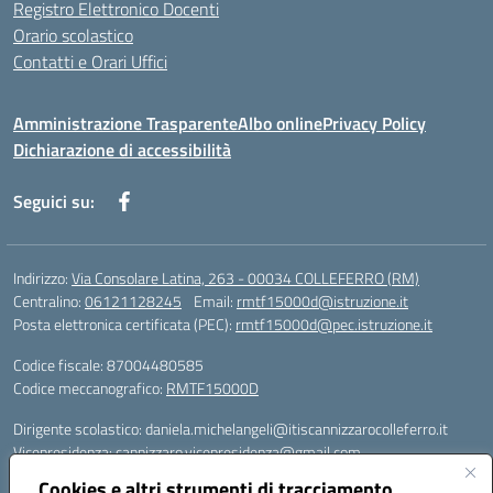
Registro Elettronico Docenti
Orario scolastico
Contatti e Orari Uffici
Amministrazione Trasparente
Albo online
Privacy Policy
Dichiarazione di accessibilità
Seguici su:
Indirizzo:
Via Consolare Latina, 263 - 00034 COLLEFERRO (RM)
Centralino:
06121128245
Email:
rmtf15000d@istruzione.it
Posta elettronica certificata (PEC):
rmtf15000d@pec.istruzione.it
Codice fiscale: 87004480585
Codice meccanografico:
RMTF15000D
Dirigente scolastico: daniela.michelangeli@itiscannizzarocolleferro.it
Vicepresidenza: cannizzaro.vicepresidenza@gmail.com
Orientamento: orientamento@itiscannizzarocolleferro.it
Cookies e altri strumenti di tracciamento