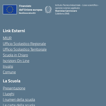
Istituto Tecnico Industriale - Liceo scientifico -
opzione scienze applicate
Stanislao Cannizzaro
Colleferro (RM)
— Visita la pagina iniziale della scuola
Link Esterni
MIUR
Ufficio Scolastico Regionale
Ufficio Scolastico Territoriale
Scuola in Chiaro
Iscrizioni On Line
Invalsi
Comune
La Scuola
Presentazione
I luoghi
I numeri della scuola
Le carte della scuola