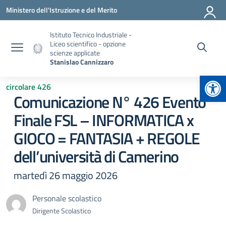
Vai ai contenuti
Vai al menu di navigazione
Vai al footer
Ministero dell'Istruzione e del Merito
Istituto Tecnico Industriale -
Liceo scientifico - opzione
scienze applicate
Stanislao Cannizzaro
Apr
circolare 426
Comunicazione N° 426 Evento
Finale FSL – INFORMATICA x
GIOCO = FANTASIA + REGOLE
dell’università di Camerino
martedì 26 maggio 2026
Personale scolastico
Dirigente Scolastico