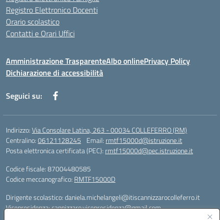
Registro Elettronico Docenti
Orario scolastico
Contatti e Orari Uffici
Amministrazione Trasparente
Albo online
Privacy Policy
Dichiarazione di accessibilità
Seguici su:
Indirizzo:
Via Consolare Latina, 263 - 00034 COLLEFERRO (RM)
Centralino:
06121128245
Email:
rmtf15000d@istruzione.it
Posta elettronica certificata (PEC):
rmtf15000d@pec.istruzione.it
Codice fiscale: 87004480585
Codice meccanografico:
RMTF15000D
Dirigente scolastico: daniela.michelangeli@itiscannizzarocolleferro.it
Vicepresidenza: cannizzaro.vicepresidenza@gmail.com
Orientamento: orientamento@itiscannizzarocolleferro.it