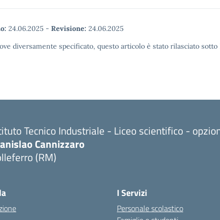
o:
24.06.2025
-
Revisione:
24.06.2025
ove diversamente specificato, questo articolo è stato rilasciato sott
tituto Tecnico Industriale - Liceo scientifico - opzi
tanislao Cannizzaro
lleferro (RM)
Visita la pagina iniziale della scuola
la
I Servizi
zione
Personale scolastico