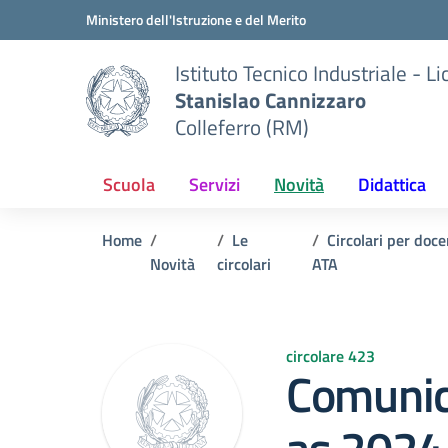
Vai ai contenuti
Vai al menu di navigazione
Vai al footer
Ministero dell'Istruzione e del Merito
Istituto Tecnico Industriale - L
Stanislao Cannizzaro
Colleferro (RM)
Scuola
Servizi
Novità
Didattica
Home
Le
Circolari per doce
Novità
circolari
ATA
circolare 423
Comunic