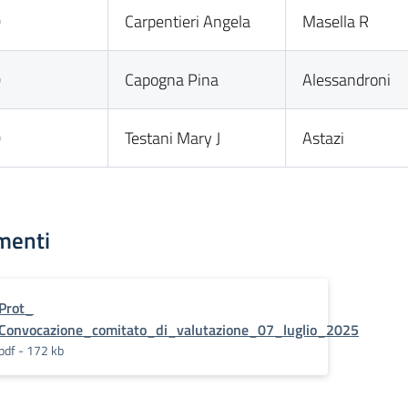
0
Carpentieri Angela
Masella R
0
Capogna Pina
Alessandroni
0
Testani Mary J
Astazi
menti
Prot_
Convocazione_comitato_di_valutazione_07_luglio_2025
pdf - 172 kb