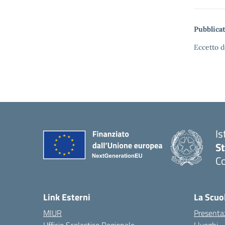
Pubblicat
Eccetto d
Is
S
Co
— 
Link Esterni
La Scuo
MIUR
Presenta