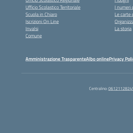
Ufficio Scolastico Regionale
I luoghi
Ufficio Scolastico Territoriale
I numeri 
Scuola in Chiaro
Le carte 
Iscrizioni On Line
Organizz
Invalsi
La storia
Comune
Amministrazione Trasparente
Albo online
Privacy Poli
Centralino:
0612112824