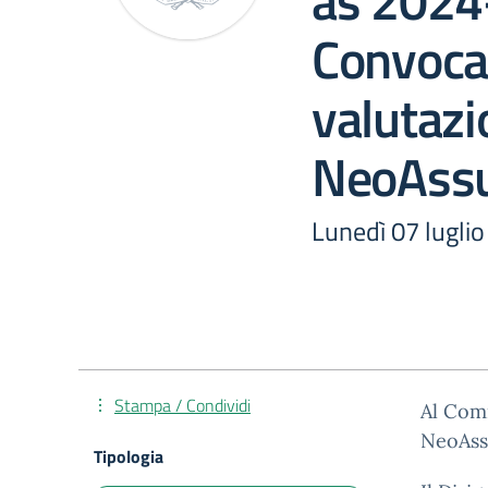
as 2024
Convoca
valutazi
NeoAssu
Lunedì 07 luglio
Stampa / Condividi
Al Comi
NeoAssu
Tipologia