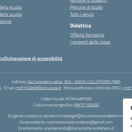
Famiglie e studenti
della scuola
Percorsi di studio
della scuola
Tutti i servizi
azione
Didattica
Offerta formativa
I progetti delle classi
cy
Dichiarazione di accessibilità
Indirizzo:
Via Consolare Latina, 263 - 00034 COLLEFERRO (RM)
5
Email:
rmtf15000d@istruzione.it
Posta elettronica certificata (PEC):
rmtf
Codice fiscale: 87004480585
Codice meccanografico:
RMTF15000D
Dirigente scolastico: daniela.michelangeli@itiscannizzarocolleferro.it
Vicepresidenza: cannizzaro.vicepresidenza@gmail.com
Orientamento: orientamento@itiscannizzarocolleferro.it