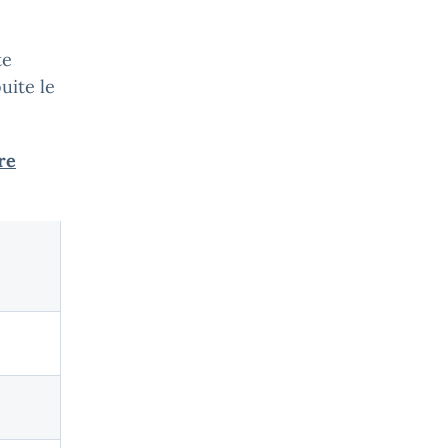
te
uite le
re