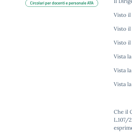
Il Diri
Circolari per docenti e personale ATA
Visto i
Visto i
Visto i
Vista l
Vista l
Vista l
Che il 
L.107/2
esprime