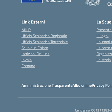
Co
— 
Link Esterni
La Scuo
MIUR
Presenta
Ufficio Scolastico Regionale
I luoghi
Ufficio Scolastico Territoriale
I numeri 
Scuola in Chiaro
Le carte 
Iscrizioni On Line
Organizz
Invalsi
La storia
Comune
Amministrazione Trasparente
Albo online
Privacy Poli
Centralino:
0612112824