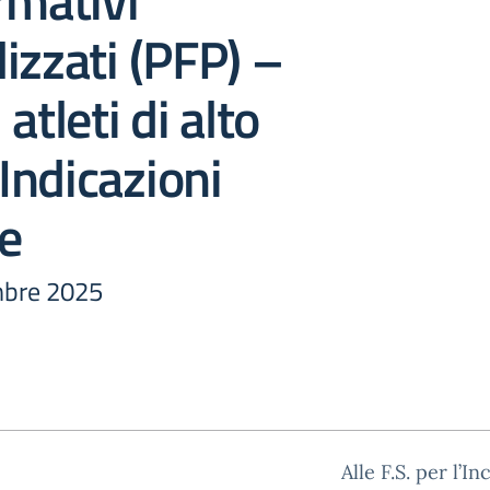
rmativi
izzati (PFP) –
atleti di alto
 Indicazioni
e
embre 2025
Alle F.S. per l’I