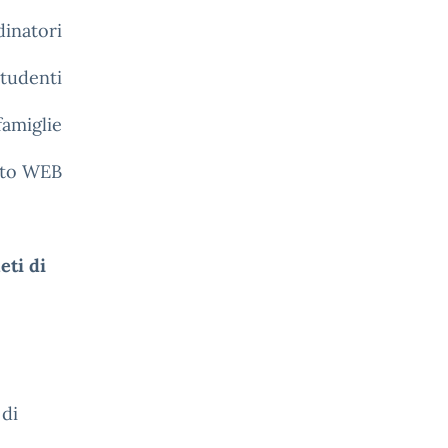
dinatori
studenti
famiglie
ito WEB
eti di
 di