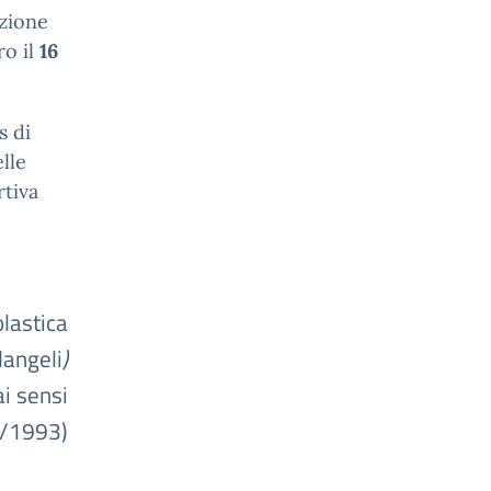
nzione
ro il
16
s di
lle
rtiva
astica
langeli
)
i sensi
9/1993)