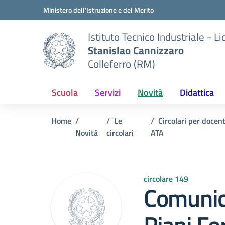
Vai ai contenuti
Vai al menu di navigazione
Vai al footer
Ministero dell'Istruzione e del Merito
Istituto Tecnico Industriale - L
Stanislao Cannizzaro
Colleferro (RM)
Scuola
Servizi
Novità
Didattica
Home
Le
Circolari per docen
Novità
circolari
ATA
circolare 149
Comunic