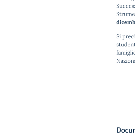
Success
Strumen
dicembr
Si prec
student
famigli
Nazion
Docu