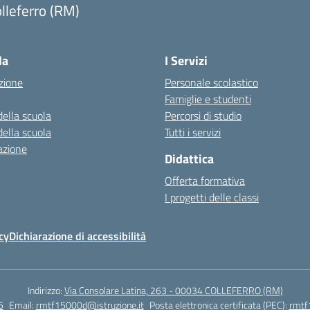
lleferro (RM)
Visita la pagina iniziale della scuola
la
I Servizi
zione
Personale scolastico
Famiglie e studenti
della scuola
Percorsi di studio
della scuola
Tutti i servizi
azione
Didattica
Offerta formativa
I progetti delle classi
cy
Dichiarazione di accessibilità
Indirizzo:
Via Consolare Latina, 263 - 00034 COLLEFERRO (RM)
5
Email:
rmtf15000d@istruzione.it
Posta elettronica certificata (PEC):
rmtf