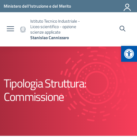
Vai ai contenuti
Vai al menu di navigazione
Vai al footer
Ministero dell'Istruzione e del Merito
Istituto Tecnico Industriale -
Liceo scientifico - opzione
scienze applicate
Stanislao Cannizzaro
Apr
Tipologia Struttura:
Commissione