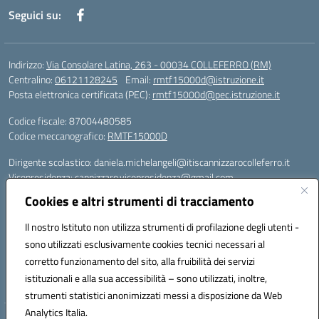
Seguici su:
Indirizzo:
Via Consolare Latina, 263 - 00034 COLLEFERRO (RM)
Centralino:
06121128245
Email:
rmtf15000d@istruzione.it
Posta elettronica certificata (PEC):
rmtf15000d@pec.istruzione.it
Codice fiscale: 87004480585
Codice meccanografico:
RMTF15000D
Dirigente scolastico: daniela.michelangeli@itiscannizzarocolleferro.it
Vicepresidenza: cannizzaro.vicepresidenza@gmail.com
Orientamento: orientamento@itiscannizzarocolleferro.it
Cookies e altri strumenti di tracciamento
//
Supporto piattaforme DDI (creazione account e rigenerazione credenziali)
Il nostro Istituto non utilizza strumenti di profilazione degli utenti -
Google Workspace (Classroom) :
sono utilizzati esclusivamente cookies tecnici necessari al
supporto_gsuite@itiscannizzarocolleferro.it
corretto funzionamento del sito, alla fruibilità dei servizi
Microsoft Office 365 (Teams):
istituzionali e alla sua accessibilità – sono utilizzati, inoltre,
supporto_office365@cannizzaro.onmicrosoft.com
strumenti statistici anonimizzati messi a disposizione da Web
Analytics Italia.