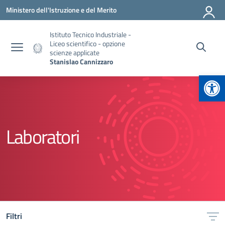
Vai ai contenuti
Vai al menu di navigazione
Vai al footer
Ministero dell'Istruzione e del Merito
Istituto Tecnico Industriale -
Liceo scientifico - opzione
scienze applicate
Stanislao Cannizzaro
Apr
Laboratori
Filtri