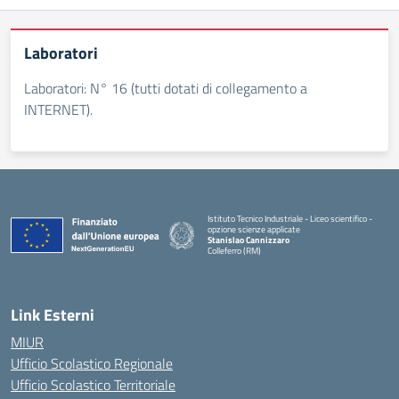
Laboratori
Laboratori: N° 16 (tutti dotati di collegamento a
INTERNET).
Istituto Tecnico Industriale - Liceo scientifico -
opzione scienze applicate
Stanislao Cannizzaro
Colleferro (RM)
— Visita la pagina iniziale della scuola
Link Esterni
MIUR
Ufficio Scolastico Regionale
Ufficio Scolastico Territoriale