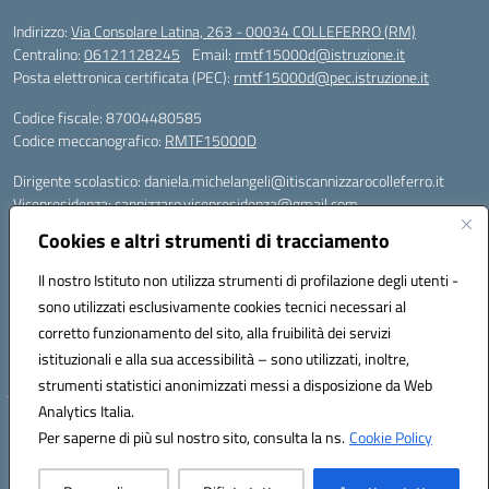
Indirizzo:
Via Consolare Latina, 263 - 00034 COLLEFERRO (RM)
Centralino:
06121128245
Email:
rmtf15000d@istruzione.it
Posta elettronica certificata (PEC):
rmtf15000d@pec.istruzione.it
Codice fiscale: 87004480585
Codice meccanografico:
RMTF15000D
Dirigente scolastico: daniela.michelangeli@itiscannizzarocolleferro.it
Vicepresidenza: cannizzaro.vicepresidenza@gmail.com
Orientamento: orientamento@itiscannizzarocolleferro.it
Cookies e altri strumenti di tracciamento
//
Supporto piattaforme DDI (creazione account e rigenerazione credenziali)
Il nostro Istituto non utilizza strumenti di profilazione degli utenti -
Google Workspace (Classroom) :
sono utilizzati esclusivamente cookies tecnici necessari al
supporto_gsuite@itiscannizzarocolleferro.it
corretto funzionamento del sito, alla fruibilità dei servizi
Microsoft Office 365 (Teams):
istituzionali e alla sua accessibilità – sono utilizzati, inoltre,
supporto_office365@cannizzaro.onmicrosoft.com
strumenti statistici anonimizzati messi a disposizione da Web
Analytics Italia.
Hosting & Powered by 3D Solution S.r.l.
Per saperne di più sul nostro sito, consulta la ns.
Cookie Policy
Concept & Design by Designers Italia