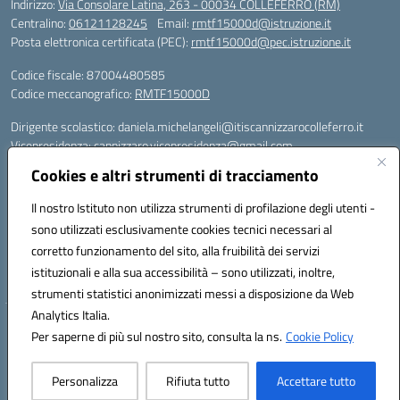
Indirizzo:
Via Consolare Latina, 263 - 00034 COLLEFERRO (RM)
Centralino:
06121128245
Email:
rmtf15000d@istruzione.it
Posta elettronica certificata (PEC):
rmtf15000d@pec.istruzione.it
Codice fiscale: 87004480585
Codice meccanografico:
RMTF15000D
Dirigente scolastico: daniela.michelangeli@itiscannizzarocolleferro.it
Vicepresidenza: cannizzaro.vicepresidenza@gmail.com
Orientamento: orientamento@itiscannizzarocolleferro.it
Cookies e altri strumenti di tracciamento
//
Supporto piattaforme DDI (creazione account e rigenerazione credenziali)
Il nostro Istituto non utilizza strumenti di profilazione degli utenti -
Google Workspace (Classroom) :
sono utilizzati esclusivamente cookies tecnici necessari al
supporto_gsuite@itiscannizzarocolleferro.it
corretto funzionamento del sito, alla fruibilità dei servizi
Microsoft Office 365 (Teams):
istituzionali e alla sua accessibilità – sono utilizzati, inoltre,
supporto_office365@cannizzaro.onmicrosoft.com
strumenti statistici anonimizzati messi a disposizione da Web
Analytics Italia.
Hosting & Powered by 3D Solution S.r.l.
Per saperne di più sul nostro sito, consulta la ns.
Cookie Policy
Concept & Design by Designers Italia
Personalizza
Rifiuta tutto
Accettare tutto