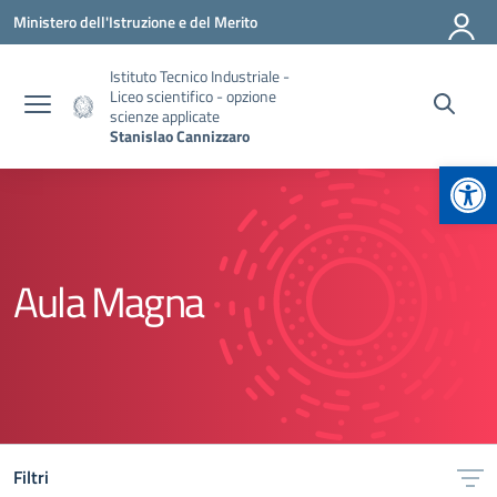
Vai ai contenuti
Vai al menu di navigazione
Vai al footer
Ministero dell'Istruzione e del Merito
Istituto Tecnico Industriale -
Liceo scientifico - opzione
scienze applicate
Stanislao Cannizzaro
Apr
Aula Magna
Filtri