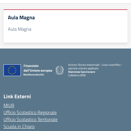
Aula Magna
Aula Magna
Istituto Tecnico Industriale - Liceo scientifico -
opzione scienze applicate
Stanislao Cannizzaro
Colleferro (RM)
— Visita la pagina iniziale della scuola
Link Esterni
MIUR
Ufficio Scolastico Regionale
Ufficio Scolastico Territoriale
Scuola in Chiaro