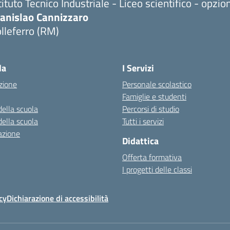
tituto Tecnico Industriale - Liceo scientifico - opzi
tanislao Cannizzaro
lleferro (RM)
Visita la pagina iniziale della scuola
la
I Servizi
zione
Personale scolastico
Famiglie e studenti
della scuola
Percorsi di studio
della scuola
Tutti i servizi
azione
Didattica
Offerta formativa
I progetti delle classi
cy
Dichiarazione di accessibilità