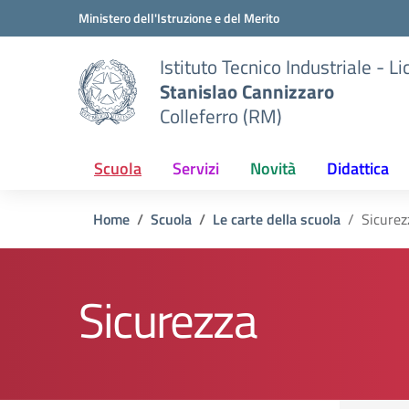
Vai ai contenuti
Vai al menu di navigazione
Vai al footer
Ministero dell'Istruzione e del Merito
Istituto Tecnico Industriale - L
Stanislao Cannizzaro
Colleferro (RM)
Scuola
Servizi
Novità
Didattica
Home
Scuola
Le carte della scuola
Sicurez
Sicurezza