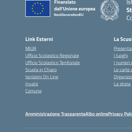
Is
S
Co
— 
Link Esterni
La Scuo
MIUR
Presenta
Ufficio Scolastico Regionale
I luoghi
Ufficio Scolastico Territoriale
I numeri 
Scuola in Chiaro
Le carte 
Iscrizioni On Line
Organizz
Invalsi
La storia
Comune
Amministrazione Trasparente
Albo online
Privacy Poli