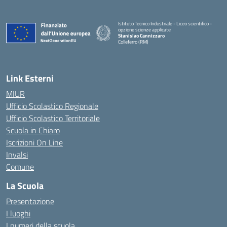
Istituto Tecnico Industriale - Liceo scientifico -
opzione scienze applicate
Stanislao Cannizzaro
Colleferro (RM)
— Visita la pagina iniziale della scuola
Link Esterni
MIUR
Ufficio Scolastico Regionale
Ufficio Scolastico Territoriale
Scuola in Chiaro
Iscrizioni On Line
Invalsi
Comune
La Scuola
Presentazione
I luoghi
I numeri della scuola