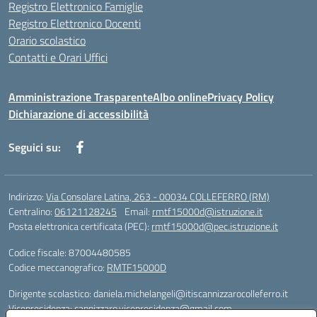
Registro Elettronico Famiglie
Registro Elettronico Docenti
Orario scolastico
Contatti e Orari Uffici
Amministrazione Trasparente
Albo online
Privacy Policy
Dichiarazione di accessibilità
Seguici su:
Indirizzo:
Via Consolare Latina, 263 - 00034 COLLEFERRO (RM)
Centralino:
06121128245
Email:
rmtf15000d@istruzione.it
Posta elettronica certificata (PEC):
rmtf15000d@pec.istruzione.it
Codice fiscale: 87004480585
Codice meccanografico:
RMTF15000D
Dirigente scolastico: daniela.michelangeli@itiscannizzarocolleferro.it
Vicepresidenza: cannizzaro.vicepresidenza@gmail.com