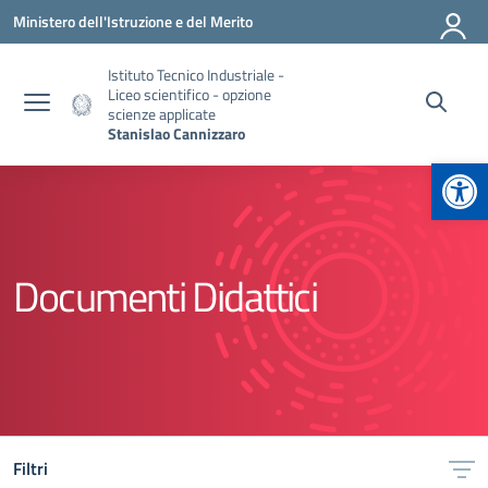
Vai ai contenuti
Vai al menu di navigazione
Vai al footer
Ministero dell'Istruzione e del Merito
Istituto Tecnico Industriale -
Liceo scientifico - opzione
scienze applicate
Stanislao Cannizzaro
Apr
Documenti Didattici
Filtri