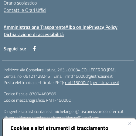
Orario scolastico
Contatti e Orari Uffici
Amministrazione Trasparente
Albo online
Privacy Policy
Dichiarazione di accessibilità
Seguici su:
Indirizzo:
Via Consolare Latina, 263 - 00034 COLLEFERRO (RM)
Centralino:
06121128245
Email:
rmtf15000d@istruzione.it
Posta elettronica certificata (PEC):
rmtf15000d@pec.istruzione.it
Codice fiscale: 87004480585
Codice meccanografico:
RMTF15000D
Dirigente scolastico: daniela.michelangeli@itiscannizzarocolleferro.it
Vicepresidenza: cannizzaro.vicepresidenza@gmail.com
Orientamento: orientamento@itiscannizzarocolleferro.it
Cookies e altri strumenti di tracciamento
//