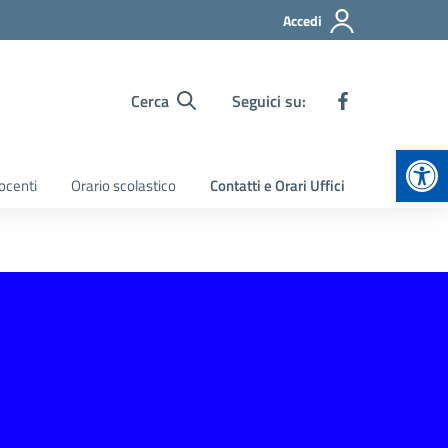
Accedi
Cerca
Seguici su:
Apr
ocenti
Orario scolastico
Contatti e Orari Uffici