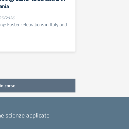
ania
025/2026
ng: Easter celebrations in Italy and
in corso
one scienze applicate