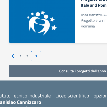
Italy and Rom
Anno scolastico 2
Progetto eTwinni
Romania
1
2
3
Pagina precedente
Consulta i progetti dell'anno 
tituto Tecnico Industriale - Liceo scientifico - opzi
tanislao Cannizzaro