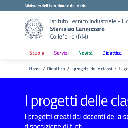
Vai ai contenuti
Vai al menu di navigazione
Vai al footer
Ministero dell'Istruzione e del Merito
Istituto Tecnico Industriale - L
Stanislao Cannizzaro
Colleferro (RM)
Scuola
Servizi
Novità
Didattica
Home
Didattica
I progetti delle classi
Page
I progetti delle cla
I progetti creati dai docenti della 
disposizione di tutti.