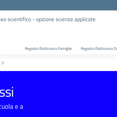
iceo scientifico - opzione scienze applicate
Registro Elettronico Famiglie
Registro Elettronico D
 3
ssi
scuola e a