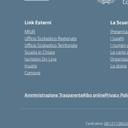
Co
— 
Link Esterni
La Scuo
MIUR
Presenta
Ufficio Scolastico Regionale
I luoghi
Ufficio Scolastico Territoriale
I numeri 
Scuola in Chiaro
Le carte 
Iscrizioni On Line
Organizz
Invalsi
La storia
Comune
Amministrazione Trasparente
Albo online
Privacy Poli
Centralino:
0612112824