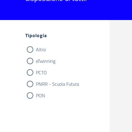
Filtri
Tipologia
Altro
eTwinning
PCTO
PNRR - Scuola Futura
PON