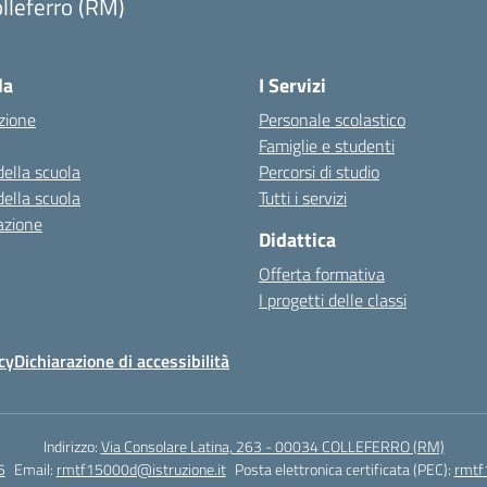
lleferro (RM)
Visita la pagina iniziale della scuola
la
I Servizi
zione
Personale scolastico
Famiglie e studenti
della scuola
Percorsi di studio
della scuola
Tutti i servizi
azione
Didattica
Offerta formativa
I progetti delle classi
cy
Dichiarazione di accessibilità
Indirizzo:
Via Consolare Latina, 263 - 00034 COLLEFERRO (RM)
5
Email:
rmtf15000d@istruzione.it
Posta elettronica certificata (PEC):
rmtf