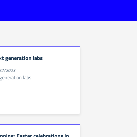
xt generation labs
022/2023
generation labs
nning: Easter celebrations in