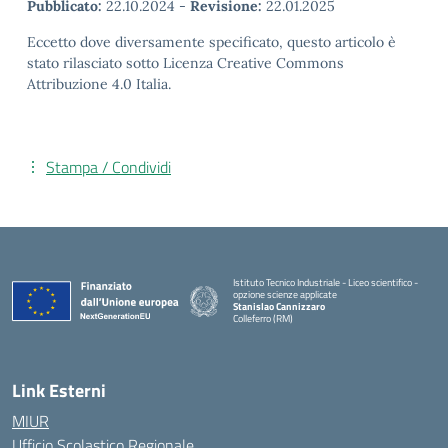
Pubblicato:
22.10.2024
-
Revisione:
22.01.2025
Eccetto dove diversamente specificato, questo articolo è
stato rilasciato sotto Licenza Creative Commons
Attribuzione 4.0 Italia.
Stampa / Condividi
Istituto Tecnico Industriale - Liceo scientifico -
opzione scienze applicate
Stanislao Cannizzaro
Colleferro (RM)
— Visita la pagina iniziale della scuola
Link Esterni
MIUR
Ufficio Scolastico Regionale