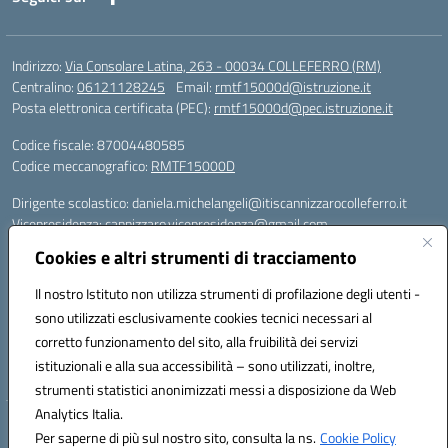
Indirizzo:
Via Consolare Latina, 263 - 00034 COLLEFERRO (RM)
Centralino:
06121128245
Email:
rmtf15000d@istruzione.it
Posta elettronica certificata (PEC):
rmtf15000d@pec.istruzione.it
Codice fiscale: 87004480585
Codice meccanografico:
RMTF15000D
Dirigente scolastico: daniela.michelangeli@itiscannizzarocolleferro.it
Vicepresidenza: cannizzaro.vicepresidenza@gmail.com
Orientamento: orientamento@itiscannizzarocolleferro.it
Cookies e altri strumenti di tracciamento
//
Supporto piattaforme DDI (creazione account e rigenerazione credenziali)
Il nostro Istituto non utilizza strumenti di profilazione degli utenti -
Google Workspace (Classroom) :
sono utilizzati esclusivamente cookies tecnici necessari al
supporto_gsuite@itiscannizzarocolleferro.it
corretto funzionamento del sito, alla fruibilità dei servizi
Microsoft Office 365 (Teams):
istituzionali e alla sua accessibilità – sono utilizzati, inoltre,
supporto_office365@cannizzaro.onmicrosoft.com
strumenti statistici anonimizzati messi a disposizione da Web
Analytics Italia.
Hosting & Powered by 3D Solution S.r.l.
Per saperne di più sul nostro sito, consulta la ns.
Cookie Policy