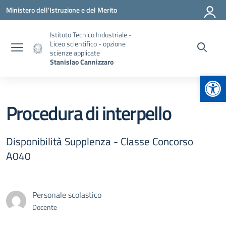
Vai ai contenuti
Vai al menu di navigazione
Vai al footer
Ministero dell'Istruzione e del Merito
Istituto Tecnico Industriale -
Liceo scientifico - opzione
scienze applicate
Stanislao Cannizzaro
Apr
Procedura di interpello
Disponibilità Supplenza - Classe Concorso
A040
Personale scolastico
Docente