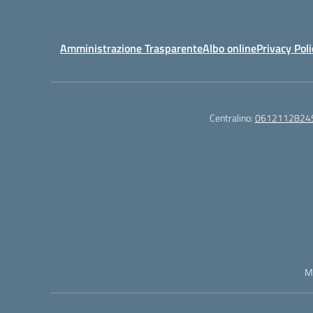
Amministrazione Trasparente
Albo online
Privacy Poli
Centralino:
0612112824
M