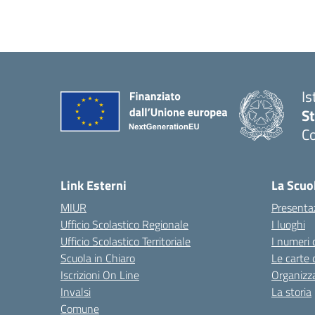
Is
S
Co
— 
Link Esterni
La Scuo
MIUR
Presenta
Ufficio Scolastico Regionale
I luoghi
Ufficio Scolastico Territoriale
I numeri 
Scuola in Chiaro
Le carte 
Iscrizioni On Line
Organizz
Invalsi
La storia
Comune