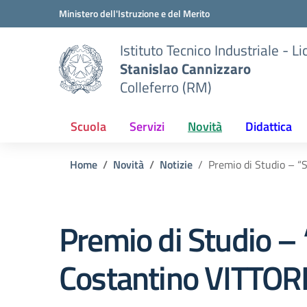
Vai ai contenuti
Vai al menu di navigazione
Vai al footer
Ministero dell'Istruzione e del Merito
Istituto Tecnico Industriale - L
Stanislao Cannizzaro
Colleferro (RM)
Scuola
Servizi
Novità
Didattica
Home
Novità
Notizie
Premio di Studio – “
Premio di Studio – 
Costantino VITTOR