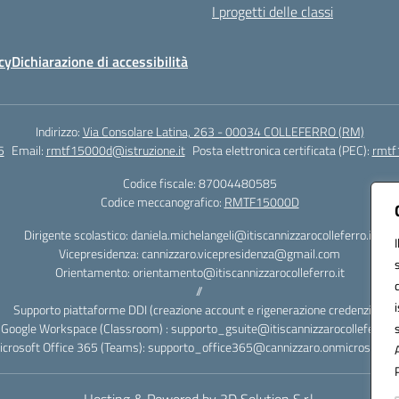
I progetti delle classi
cy
Dichiarazione di accessibilità
Indirizzo:
Via Consolare Latina, 263 - 00034 COLLEFERRO (RM)
5
Email:
rmtf15000d@istruzione.it
Posta elettronica certificata (PEC):
rmtf
Codice fiscale: 87004480585
Codice meccanografico:
RMTF15000D
Dirigente scolastico: daniela.michelangeli@itiscannizzarocolleferro.it
Vicepresidenza: cannizzaro.vicepresidenza@gmail.com
Orientamento: orientamento@itiscannizzarocolleferro.it
//
Supporto piattaforme DDI (creazione account e rigenerazione credenziali)
Google Workspace (Classroom) : supporto_gsuite@itiscannizzarocolleferro.it
icrosoft Office 365 (Teams): supporto_office365@cannizzaro.onmicrosoft.c
Hosting & Powered by 3D Solution S.r.l.