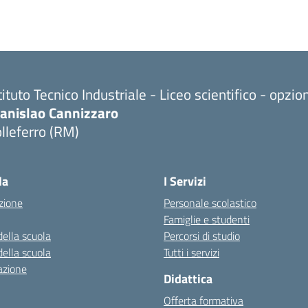
tituto Tecnico Industriale - Liceo scientifico - opzi
tanislao Cannizzaro
lleferro (RM)
Visita la pagina iniziale della scuola
la
I Servizi
zione
Personale scolastico
Famiglie e studenti
della scuola
Percorsi di studio
della scuola
Tutti i servizi
azione
Didattica
Offerta formativa