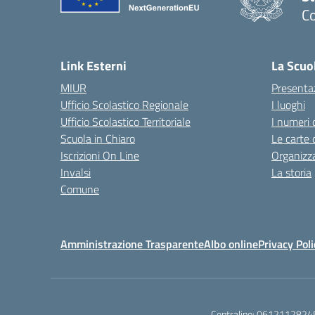
Co
— 
Link Esterni
La Scuo
MIUR
Presenta
Ufficio Scolastico Regionale
I luoghi
Ufficio Scolastico Territoriale
I numeri 
Scuola in Chiaro
Le carte 
Iscrizioni On Line
Organizz
Invalsi
La storia
Comune
Amministrazione Trasparente
Albo online
Privacy Poli
Centralino:
0612112824