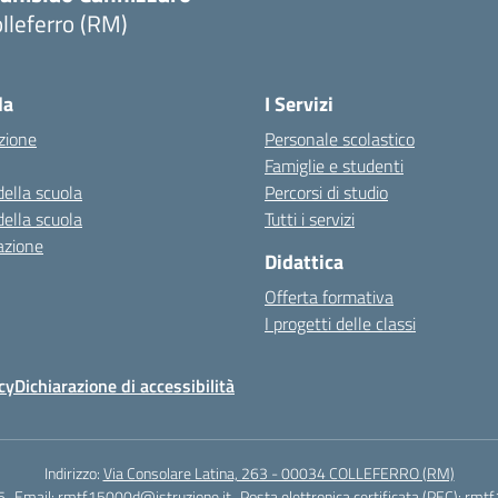
lleferro (RM)
Visita la pagina iniziale della scuola
la
I Servizi
zione
Personale scolastico
Famiglie e studenti
della scuola
Percorsi di studio
della scuola
Tutti i servizi
azione
Didattica
Offerta formativa
I progetti delle classi
cy
Dichiarazione di accessibilità
Indirizzo:
Via Consolare Latina, 263 - 00034 COLLEFERRO (RM)
5
Email:
rmtf15000d@istruzione.it
Posta elettronica certificata (PEC):
rmtf