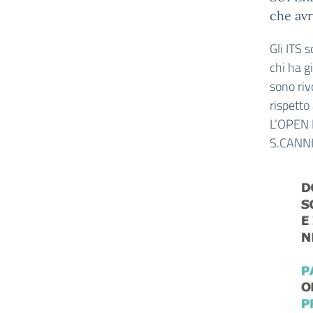
che avr
Gli ITS 
chi ha g
sono riv
rispetto
L’OPEN D
S.CANNI