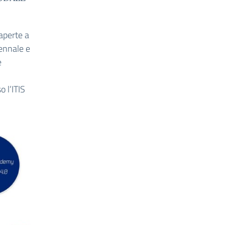
 aperte a
uennale e
e
 l’ITIS