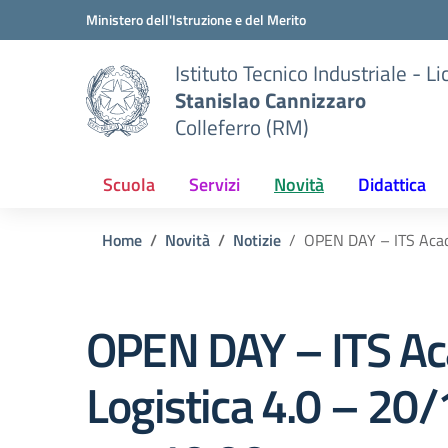
Vai ai contenuti
Vai al menu di navigazione
Vai al footer
Ministero dell'Istruzione e del Merito
Istituto Tecnico Industriale - L
Stanislao Cannizzaro
Colleferro (RM)
Scuola
Servizi
Novità
Didattica
Home
Novità
Notizie
OPEN DAY – ITS Acad
OPEN DAY – ITS A
Logistica 4.0 – 20