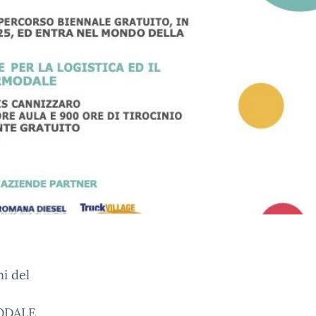
i del
ODALE