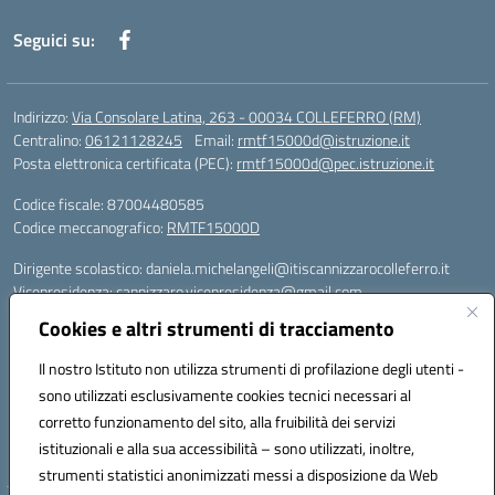
Seguici su:
Indirizzo:
Via Consolare Latina, 263 - 00034 COLLEFERRO (RM)
Centralino:
06121128245
Email:
rmtf15000d@istruzione.it
Posta elettronica certificata (PEC):
rmtf15000d@pec.istruzione.it
Codice fiscale: 87004480585
Codice meccanografico:
RMTF15000D
Dirigente scolastico: daniela.michelangeli@itiscannizzarocolleferro.it
Vicepresidenza: cannizzaro.vicepresidenza@gmail.com
Orientamento: orientamento@itiscannizzarocolleferro.it
Cookies e altri strumenti di tracciamento
//
Supporto piattaforme DDI (creazione account e rigenerazione credenziali)
Il nostro Istituto non utilizza strumenti di profilazione degli utenti -
Google Workspace (Classroom) :
sono utilizzati esclusivamente cookies tecnici necessari al
supporto_gsuite@itiscannizzarocolleferro.it
corretto funzionamento del sito, alla fruibilità dei servizi
Microsoft Office 365 (Teams):
istituzionali e alla sua accessibilità – sono utilizzati, inoltre,
supporto_office365@cannizzaro.onmicrosoft.com
strumenti statistici anonimizzati messi a disposizione da Web