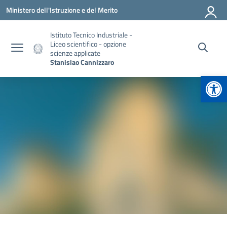
Vai ai contenuti
Vai al menu di navigazione
Vai al footer
Ministero dell'Istruzione e del Merito
Istituto Tecnico Industriale -
Liceo scientifico - opzione
scienze applicate
Stanislao Cannizzaro
Apr