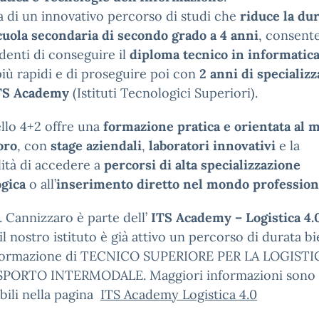
ta di un innovativo percorso di studi che
riduce la du
cuola secondaria di secondo grado a 4 anni
, consent
udenti di conseguire il
diploma tecnico in informatic
iù rapidi e di proseguire poi con
2 anni di specializ
TS Academy
(Istituti Tecnologici Superiori).
llo 4+2 offre una
formazione pratica e orientata al
oro
, con
stage aziendali
,
laboratori innovativi
e la
lità di accedere a
percorsi di alta specializzazione
ogica
o all’
inserimento diretto nel mondo profession
S. Cannizzaro è parte dell’
ITS Academy – Logistica 4.
il nostro istituto è già attivo un percorso di durata b
 formazione di TECNICO SUPERIORE PER LA LOGISTI
SPORTO INTERMODALE. Maggiori informazioni sono
bili nella pagina
ITS Academy Logistica 4.0