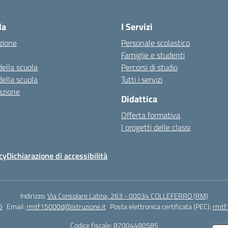
Visita la pagina iniziale della scuola
la
I Servizi
zione
Personale scolastico
Famiglie e studenti
della scuola
Percorsi di studio
della scuola
Tutti i servizi
azione
Didattica
Offerta formativa
I progetti delle classi
cy
Dichiarazione di accessibilità
Indirizzo:
Via Consolare Latina, 263 - 00034 COLLEFERRO (RM)
5
Email:
rmtf15000d@istruzione.it
Posta elettronica certificata (PEC):
rmtf
Codice fiscale: 87004480585