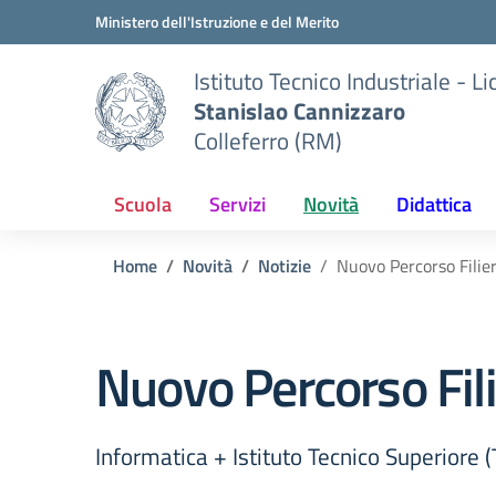
Vai ai contenuti
Vai al menu di navigazione
Vai al footer
Ministero dell'Istruzione e del Merito
Istituto Tecnico Industriale - L
Stanislao Cannizzaro
Colleferro (RM)
Scuola
Servizi
Novità
Didattica
Home
Novità
Notizie
Nuovo Percorso Filie
Nuovo Percorso Fil
Informatica + Istituto Tecnico Superiore (