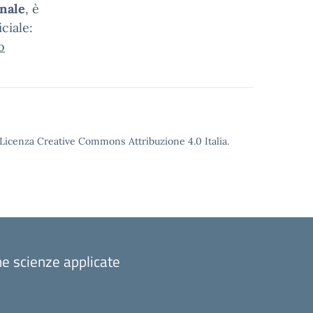
onale
, è
ciale:
o
o Licenza Creative Commons Attribuzione 4.0 Italia.
one scienze applicate