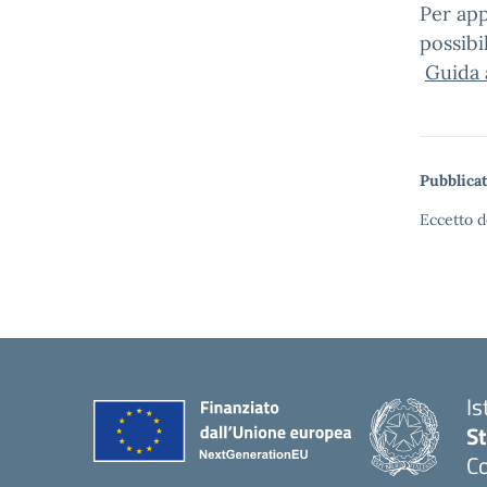
Per ap
possibi
Guida a
Pubblicat
Eccetto d
Is
S
Co