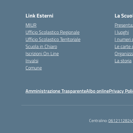
— 
Link Esterni
La Scuo
MIUR
Presenta
Ufficio Scolastico Regionale
I luoghi
Ufficio Scolastico Territoriale
I numeri 
Scuola in Chiaro
Le carte 
Iscrizioni On Line
Organizz
Invalsi
La storia
Comune
Amministrazione Trasparente
Albo online
Privacy Poli
Centralino:
0612112824