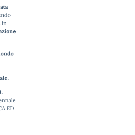
rata
endo
a
in
zazione
 mondo
ale
.
0.
iennale
CA ED