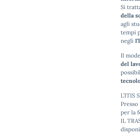
Si trat
della s
agli st
tempi p
negli
I
Il mode
del lav
possibi
tecnol
L’ITIS 
Presso 
per la
IL TRA
disponi