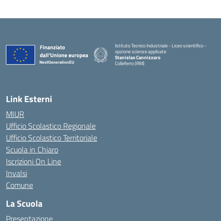
Istituto Tecnico Industriale - Liceo scientifico -
opzione scienze applicate
Stanislao Cannizzaro
Colleferro (RM)
— Visita la pagina iniziale della scuola
Link Esterni
MIUR
Ufficio Scolastico Regionale
Ufficio Scolastico Territoriale
Scuola in Chiaro
Iscrizioni On Line
Invalsi
Comune
La Scuola
Presentazione