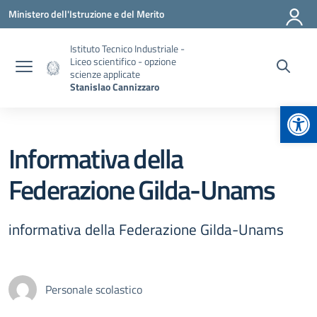
Vai ai contenuti
Vai al menu di navigazione
Vai al footer
Ministero dell'Istruzione e del Merito
Istituto Tecnico Industriale -
Liceo scientifico - opzione
scienze applicate
Stanislao Cannizzaro
Apr
Informativa della
Federazione Gilda-Unams
informativa della Federazione Gilda-Unams
Personale scolastico