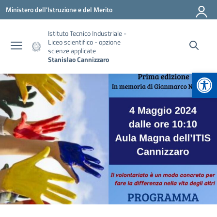
Vai ai contenuti
Vai al menu di navigazione
Vai al footer
Ministero dell'Istruzione e del Merito
Istituto Tecnico Industriale -
Liceo scientifico - opzione
scienze applicate
Stanislao Cannizzaro
Apr