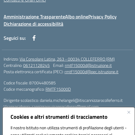
Amministrazione Trasparente
Albo online
Privacy Policy
Dichiarazione di accessibilità
Seguici su:
Indirizzo:
Via Consolare Latina, 263 - 00034 COLLEFERRO (RM)
Centralino:
06121128245
Email:
rmtf15000d@istruzione.it
Posta elettronica certificata (PEC):
rmtf15000d@pec.istruzione.it
Codice fiscale: 87004480585
Codice meccanografico:
RMTF15000D
Dirigente scolastico: daniela.michelangeli@itiscannizzarocolleferro.it
Vicepresidenza: cannizzaro.vicepresidenza@gmail.com
Orientamento: orientamento@itiscannizzarocolleferro.it
Cookies e altri strumenti di tracciamento
//
Supporto piattaforme DDI (creazione account e rigenerazione credenziali)
Il nostro Istituto non utilizza strumenti di profilazione degli utenti -
Google Workspace (Classroom) :
sono utilizzati esclusivamente cookies tecnici necessari al