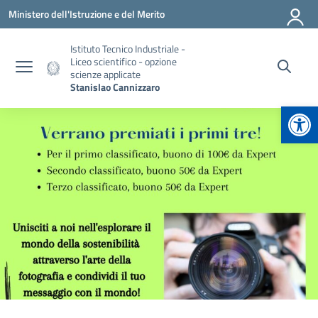
Vai ai contenuti
Vai al menu di navigazione
Vai al footer
Ministero dell'Istruzione e del Merito
Istituto Tecnico Industriale -
Liceo scientifico - opzione
scienze applicate
Stanislao Cannizzaro
Apr