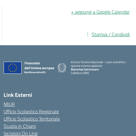
+ aggiungi a Google Calendar
Stampa / Condividi
Istituto Tecnico Industriale - Liceo scientifico -
opzione scienze applicate
Stanislao Cannizzaro
Colleferro (RM)
— Visita la pagina iniziale della scuola
Link Esterni
MIUR
Ufficio Scolastico Regionale
Ufficio Scolastico Territoriale
Scuola in Chiaro
Iscrizioni On Line