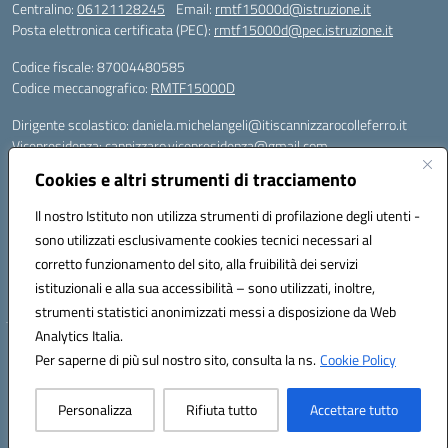
Centralino:
06121128245
Email:
rmtf15000d@istruzione.it
Posta elettronica certificata (PEC):
rmtf15000d@pec.istruzione.it
Codice fiscale: 87004480585
Codice meccanografico:
RMTF15000D
Dirigente scolastico: daniela.michelangeli@itiscannizzarocolleferro.it
Vicepresidenza: cannizzaro.vicepresidenza@gmail.com
Orientamento: orientamento@itiscannizzarocolleferro.it
Cookies e altri strumenti di tracciamento
//
Supporto piattaforme DDI (creazione account e rigenerazione credenziali)
Il nostro Istituto non utilizza strumenti di profilazione degli utenti -
Google Workspace (Classroom) :
sono utilizzati esclusivamente cookies tecnici necessari al
supporto_gsuite@itiscannizzarocolleferro.it
corretto funzionamento del sito, alla fruibilità dei servizi
Microsoft Office 365 (Teams):
istituzionali e alla sua accessibilità – sono utilizzati, inoltre,
supporto_office365@cannizzaro.onmicrosoft.com
strumenti statistici anonimizzati messi a disposizione da Web
Analytics Italia.
Hosting & Powered by 3D Solution S.r.l.
Per saperne di più sul nostro sito, consulta la ns.
Cookie Policy
Concept & Design by Designers Italia
Personalizza
Rifiuta tutto
Accettare tutto