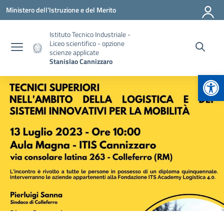
Vai ai contenuti
Vai al menu di navigazione
Vai al footer
Ministero dell'Istruzione e del Merito
Istituto Tecnico Industriale -
Liceo scientifico - opzione
scienze applicate
Stanislao Cannizzaro
Apr