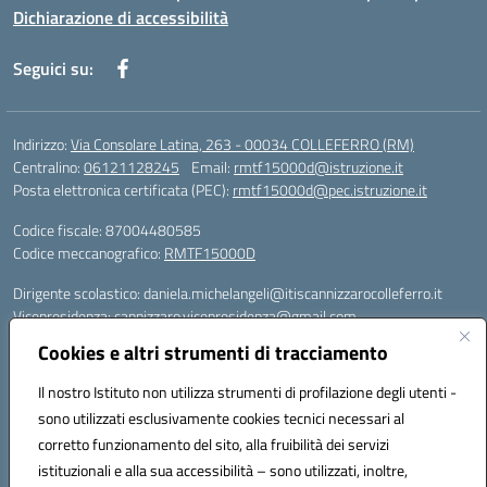
Dichiarazione di accessibilità
Seguici su:
Indirizzo:
Via Consolare Latina, 263 - 00034 COLLEFERRO (RM)
Centralino:
06121128245
Email:
rmtf15000d@istruzione.it
Posta elettronica certificata (PEC):
rmtf15000d@pec.istruzione.it
Codice fiscale: 87004480585
Codice meccanografico:
RMTF15000D
Dirigente scolastico: daniela.michelangeli@itiscannizzarocolleferro.it
Vicepresidenza: cannizzaro.vicepresidenza@gmail.com
Orientamento: orientamento@itiscannizzarocolleferro.it
Cookies e altri strumenti di tracciamento
//
Supporto piattaforme DDI (creazione account e rigenerazione credenziali)
Il nostro Istituto non utilizza strumenti di profilazione degli utenti -
Google Workspace (Classroom) :
sono utilizzati esclusivamente cookies tecnici necessari al
supporto_gsuite@itiscannizzarocolleferro.it
corretto funzionamento del sito, alla fruibilità dei servizi
Microsoft Office 365 (Teams):
istituzionali e alla sua accessibilità – sono utilizzati, inoltre,
supporto_office365@cannizzaro.onmicrosoft.com