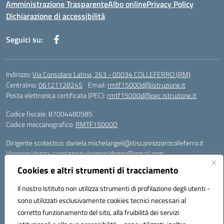
Amministrazione Trasparente
Albo online
Privacy Policy
Dichiarazione di accessibilità
Seguici su:
Indirizzo:
Via Consolare Latina, 263 - 00034 COLLEFERRO (RM)
Centralino:
06121128245
Email:
rmtf15000d@istruzione.it
Posta elettronica certificata (PEC):
rmtf15000d@pec.istruzione.it
Codice fiscale: 87004480585
Codice meccanografico:
RMTF15000D
Dirigente scolastico: daniela.michelangeli@itiscannizzarocolleferro.it
Vicepresidenza: cannizzaro.vicepresidenza@gmail.com
Orientamento: orientamento@itiscannizzarocolleferro.it
Cookies e altri strumenti di tracciamento
//
Supporto piattaforme DDI (creazione account e rigenerazione credenziali)
Il nostro Istituto non utilizza strumenti di profilazione degli utenti -
Google Workspace (Classroom) :
sono utilizzati esclusivamente cookies tecnici necessari al
supporto_gsuite@itiscannizzarocolleferro.it
corretto funzionamento del sito, alla fruibilità dei servizi
Microsoft Office 365 (Teams):