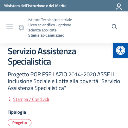
Vai ai contenuti
Vai al menu di navigazione
Vai al footer
Ministero dell'Istruzione e del Merito
Istituto Tecnico Industriale -
Liceo scientifico - opzione
scienze applicate
Stanislao Cannizzaro
Apr
Servizio Assistenza
Specialistica
Progetto POR FSE LAZIO 2014-2020 ASSE II
Inclusione Sociale e Lotta alla povertà "Servizio
Assistenza Specialistica"
Stampa / Condividi
Tipologia
Progetto