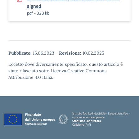
signed
pdf - 323 kb
Pubblicato:
16.06.2023
-
Revisione:
10.02.2025
Eccetto dove diversamente specificato, questo articolo è
stato rilasciato sotto Licenza Creative Commons
Attribuzione 4.0 Italia.
Istituto Tecnico Industriale - Liceo scientifico -
opzione scienze applicate
Stanislao Cannizzaro
Colleferro (RM)
— Visita la pagina iniziale della scuola