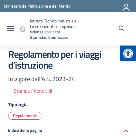
Vai ai contenuti
Vai al menu di navigazione
Vai al footer
Ministero dell'Istruzione e del Merito
Istituto Tecnico Industriale -
Liceo scientifico - opzione
scienze applicate
Stanislao Cannizzaro
Apr
Regolamento per i viaggi
d’istruzione
In vigore dall'A.S. 2023-24
Stampa / Condividi
Tipologia
Regolamento
Indice della pagina