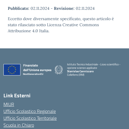
Pubblicato:
02.11.2024
-
Revisione:
02.11.2024
Eccetto dove diversamente specificato, questo articolo è
stato rilasciato sotto Licenza Creative Commons
Attribuzione 4.0 Italia.
Istituto Tecnico Industriale - Liceo scientifico -
opzione scienze applicate
Stanislao Cannizzaro
Colleferro (RM)
— Visita la pagina iniziale della scuola
Link Esterni
MIUR
Ufficio Scolastico Regionale
Ufficio Scolastico Territoriale
Scuola in Chiaro