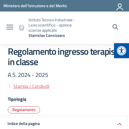
Vai ai contenuti
Vai al menu di navigazione
Vai al footer
Ministero dell'Istruzione e del Merito
Istituto Tecnico Industriale -
Liceo scientifico - opzione
scienze applicate
Stanislao Cannizzaro
Apr
Regolamento ingresso terapisti
in classe
A.S. 2024 - 2025
Stampa / Condividi
Tipologia
Regolamento
Indice della pagina