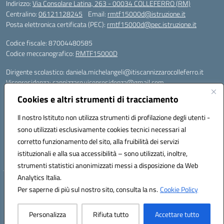
Indirizzo:
Via Consolare Latina, 263 - 00034 COLLEFERRO (RM)
Centralino:
06121128245
Email:
rmtf15000d@istruzione.it
Posta elettronica certificata (PEC):
rmtf15000d@pec.istruzione.it
Codice fiscale: 87004480585
Codice meccanografico:
RMTF15000D
Dirigente scolastico: daniela.michelangeli@itiscannizzarocolleferro.it
Vicepresidenza: cannizzaro.vicepresidenza@gmail.com
Orientamento: orientamento@itiscannizzarocolleferro.it
Cookies e altri strumenti di tracciamento
//
Supporto piattaforme DDI (creazione account e rigenerazione credenziali)
Il nostro Istituto non utilizza strumenti di profilazione degli utenti -
Google Workspace (Classroom) :
sono utilizzati esclusivamente cookies tecnici necessari al
supporto_gsuite@itiscannizzarocolleferro.it
corretto funzionamento del sito, alla fruibilità dei servizi
Microsoft Office 365 (Teams):
istituzionali e alla sua accessibilità – sono utilizzati, inoltre,
supporto_office365@cannizzaro.onmicrosoft.com
strumenti statistici anonimizzati messi a disposizione da Web
Analytics Italia.
Hosting & Powered by 3D Solution S.r.l.
Per saperne di più sul nostro sito, consulta la ns.
Cookie Policy
Concept & Design by Designers Italia
Personalizza
Rifiuta tutto
Accettare tutto