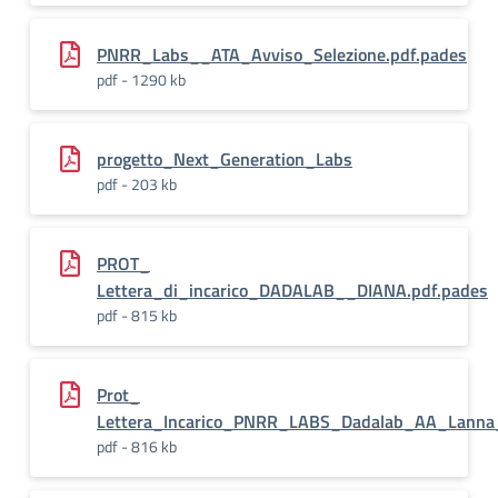
PNRR_Labs__ATA_Avviso_Selezione.pdf.pades
pdf - 1290 kb
progetto_Next_Generation_Labs
pdf - 203 kb
PROT_
Lettera_di_incarico_DADALAB__DIANA.pdf.pades
pdf - 815 kb
Prot_
Lettera_Incarico_PNRR_LABS_Dadalab_AA_Lanna_
pdf - 816 kb