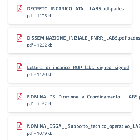
DECRETO_INCARICO_ATA__LABS.pdf.pades
pdf - 1105 kb
DISSEMINAZIONE_INIZIALE_PNRR_LABS.pdf.pade
pdf - 1262 kb
Lettera_di_incarico_RUP_labs_signed_signed
pdf - 1120 kb
NOMINA_DS_Direzione_e_Coordinamento__LABS.p
pdf - 1167 kb
NOMINA_DSGA__Supporto_tecnico_operativo_LAB
pdf - 1079 kb