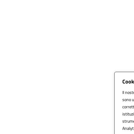
Cook
Il nost
sono u
corrett
istituz
strume
Analyti