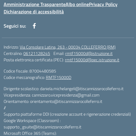
Amministrazione Trasparente
Albo online
Privacy Policy
Dichiarazione di accessibilità
Seguici su:
Indirizzo:
Via Consolare Latina, 263 - 00034 COLLEFERRO (RM)
Centralino:
06121128245
Email:
rmtf15000d@istruzione.it
Posta elettronica certificata (PEC):
rmtf15000d@pec.istruzione.it
Codice fiscale: 87004480585
Codice meccanografico:
RMTF15000D
Dirigente scolastico: daniela.michelangeli@itiscannizzarocolleferro.it
Vicepresidenza: cannizzaro.vicepresidenza@gmail.com
Orientamento: orientamento@itiscannizzarocolleferro.it
//
Supporto piattaforme DDI (creazione account e rigenerazione credenziali)
Google Workspace (Classroom) :
supporto_gsuite@itiscannizzarocolleferro.it
Microsoft Office 365 (Teams):