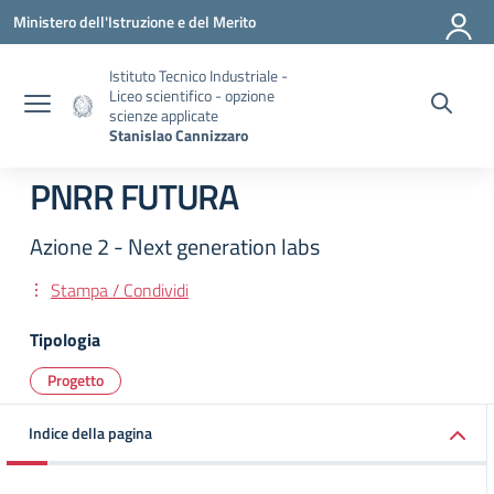
Vai ai contenuti
Vai al menu di navigazione
Vai al footer
Ministero dell'Istruzione e del Merito
Istituto Tecnico Industriale -
Liceo scientifico - opzione
scienze applicate
Stanislao Cannizzaro
PNRR FUTURA
Azione 2 - Next generation labs
Stampa / Condividi
Tipologia
Progetto
Indice della pagina