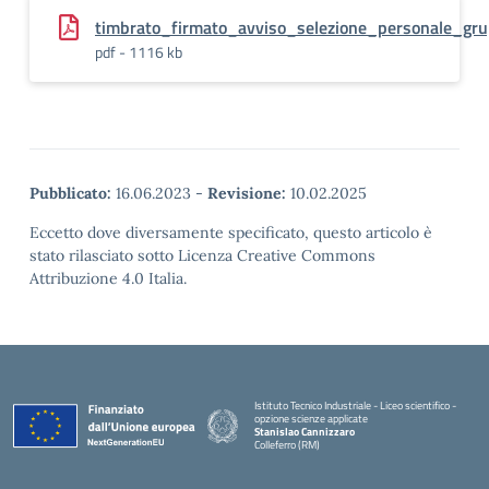
timbrato_firmato_avviso_selezione_personale_gru
pdf - 1116 kb
Pubblicato:
16.06.2023
-
Revisione:
10.02.2025
Eccetto dove diversamente specificato, questo articolo è
stato rilasciato sotto Licenza Creative Commons
Attribuzione 4.0 Italia.
Istituto Tecnico Industriale - Liceo scientifico -
opzione scienze applicate
Stanislao Cannizzaro
Colleferro (RM)
— Visita la pagina iniziale della scuola