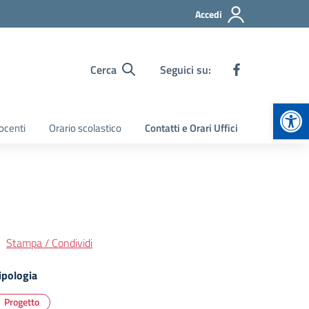
Accedi
Cerca
Seguici su:
Apr
ocenti
Orario scolastico
Contatti e Orari Uffici
Stampa / Condividi
ipologia
Progetto