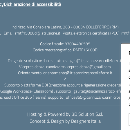
cy
Dichiarazione di accessibilità
Indirizzo:
Via Consolare Latina, 263 - 00034 COLLEFERRO (RM)
5
Email:
rmtf15000d@istruzione.it
Posta elettronica certificata (PEC):
rmtf
Codice fiscale: 87004480585
Codice meccanografico:
RMTF15000D
Dirigente scolastico: daniela.michelangeli@itiscannizzarocolleferro.it
Vicepresidenza: cannizzaro.vicepresidenza@gmail.com
Orientamento: orientamento@itiscannizzarocolleferro.it
//
Supporto piattaforme DDI (creazione account e rigenerazione credenziali)
Google Workspace (Classroom) : supporto_gsuite@itiscannizzarocolleferro.it
icrosoft Office 365 (Teams): supporto_office365@cannizzaro.onmicrosoft.c
Hosting & Powered by 3D Solution S.r.l.
Concept & Design by Designers Italia