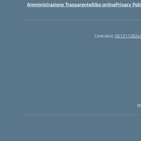
Amministrazione Trasparente
Albo online
Privacy Poli
Centralino:
0612112824
M