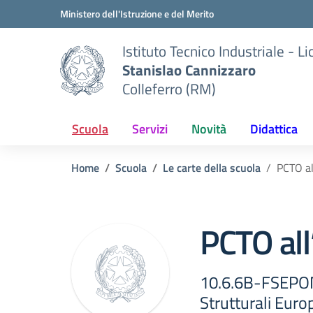
Vai ai contenuti
Vai al menu di navigazione
Vai al footer
Ministero dell'Istruzione e del Merito
Istituto Tecnico Industriale - L
Stanislao Cannizzaro
Colleferro (RM)
Scuola
Servizi
Novità
Didattica
Home
Scuola
Le carte della scuola
PCTO al
PCTO all
10.6.6B-FSEPO
Strutturali Euro