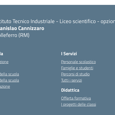
tituto Tecnico Industriale - Liceo scientifico - opzi
tanislao Cannizzaro
lleferro (RM)
Visita la pagina iniziale della scuola
la
I Servizi
zione
Personale scolastico
Famiglie e studenti
della scuola
Percorsi di studio
della scuola
Tutti i servizi
azione
Didattica
Offerta formativa
I progetti delle classi