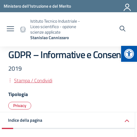
Vai ai contenuti
Vai al menu di navigazione
Vai al footer
Ministero dell'Istruzione e del Merito
Istituto Tecnico Industriale -
Liceo scientifico - opzione
scienze applicate
Stanislao Cannizzaro
Apr
GDPR – Informative e Consensi
2019
Stampa / Condividi
Tipologia
Privacy
Indice della pagina