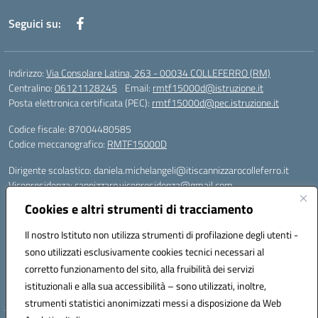
Seguici su:
Indirizzo:
Via Consolare Latina, 263 - 00034 COLLEFERRO (RM)
Centralino:
06121128245
Email:
rmtf15000d@istruzione.it
Posta elettronica certificata (PEC):
rmtf15000d@pec.istruzione.it
Codice fiscale: 87004480585
Codice meccanografico:
RMTF15000D
Dirigente scolastico: daniela.michelangeli@itiscannizzarocolleferro.it
Vicepresidenza: cannizzaro.vicepresidenza@gmail.com
Orientamento: orientamento@itiscannizzarocolleferro.it
Cookies e altri strumenti di tracciamento
//
Supporto piattaforme DDI (creazione account e rigenerazione credenziali)
Il nostro Istituto non utilizza strumenti di profilazione degli utenti -
Google Workspace (Classroom) :
sono utilizzati esclusivamente cookies tecnici necessari al
supporto_gsuite@itiscannizzarocolleferro.it
corretto funzionamento del sito, alla fruibilità dei servizi
Microsoft Office 365 (Teams):
istituzionali e alla sua accessibilità – sono utilizzati, inoltre,
supporto_office365@cannizzaro.onmicrosoft.com
strumenti statistici anonimizzati messi a disposizione da Web