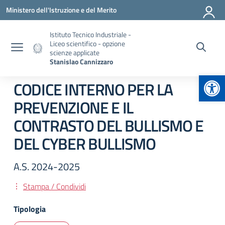
Vai ai contenuti
Vai al menu di navigazione
Vai al footer
Ministero dell'Istruzione e del Merito
Istituto Tecnico Industriale -
Liceo scientifico - opzione
scienze applicate
Stanislao Cannizzaro
Apr
CODICE INTERNO PER LA
PREVENZIONE E IL
CONTRASTO DEL BULLISMO E
DEL CYBER BULLISMO
A.S. 2024-2025
Stampa / Condividi
Tipologia